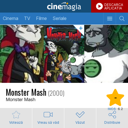
DESCARCA
APLICATIA
Cinema
TV
Filme
Seriale
Monster Mash
(2000)
-
Monster Mash
IMDB:
6.2
Votează
Vreau să văd
Văzut
Distribuie