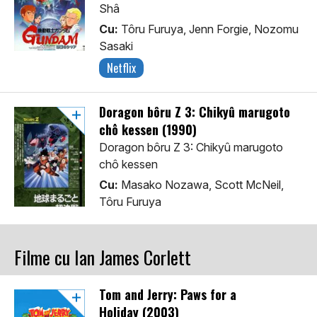
Shâ
Cu:
Tôru Furuya, Jenn Forgie, Nozomu
Sasaki
Netflix
Doragon bôru Z 3: Chikyû marugoto
chô kessen (1990)
Doragon bôru Z 3: Chikyû marugoto
chô kessen
Cu:
Masako Nozawa, Scott McNeil,
Tôru Furuya
Filme cu Ian James Corlett
Tom and Jerry: Paws for a
Holiday (2003)