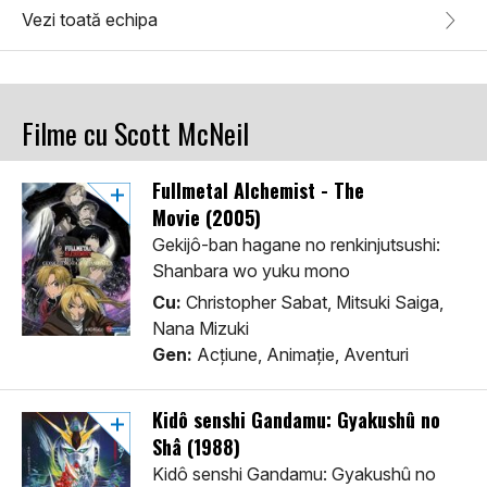
Vezi toată echipa
Filme cu Scott McNeil
Fullmetal Alchemist - The
Movie (2005)
Gekijô-ban hagane no renkinjutsushi:
Shanbara wo yuku mono
Cu:
Christopher Sabat, Mitsuki Saiga,
Nana Mizuki
Gen:
Acţiune, Animaţie, Aventuri
Kidô senshi Gandamu: Gyakushû no
Shâ (1988)
Kidô senshi Gandamu: Gyakushû no