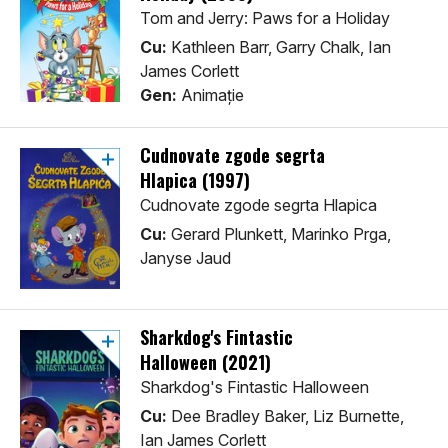
Tom and Jerry: Paws for a Holiday
Cu:
Kathleen Barr, Garry Chalk, Ian
James Corlett
Gen:
Animaţie
Cudnovate zgode segrta
Hlapica (1997)
Cudnovate zgode segrta Hlapica
Cu:
Gerard Plunkett, Marinko Prga,
Janyse Jaud
Sharkdog's Fintastic
Halloween (2021)
Sharkdog's Fintastic Halloween
Cu:
Dee Bradley Baker, Liz Burnette,
Ian James Corlett