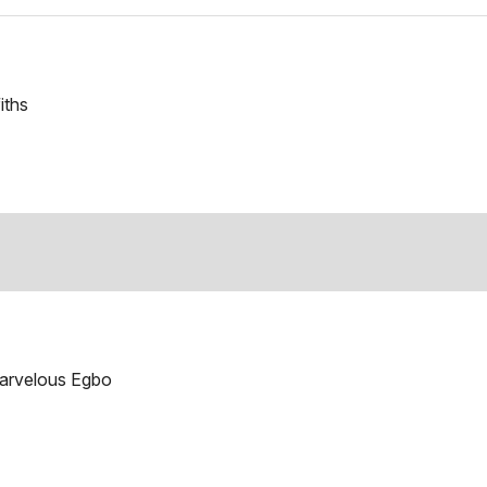
iths
Marvelous Egbo