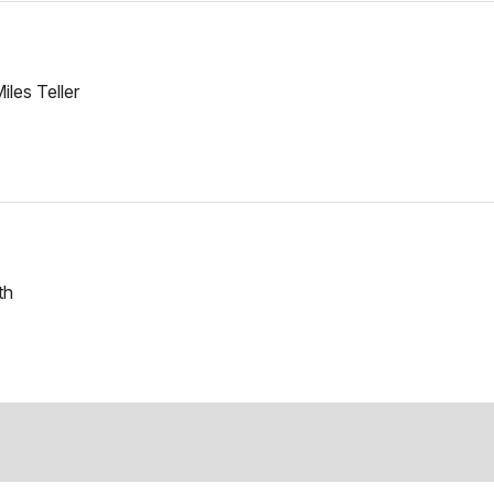
les Teller
th