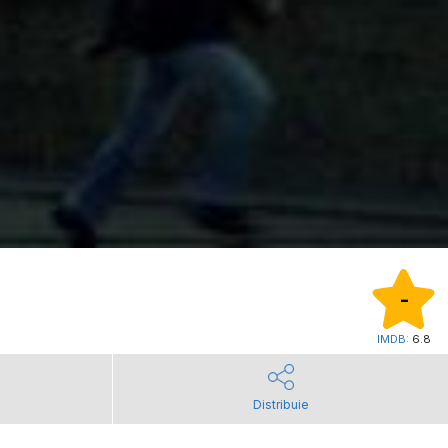
-
IMDB:
6.8
Distribuie