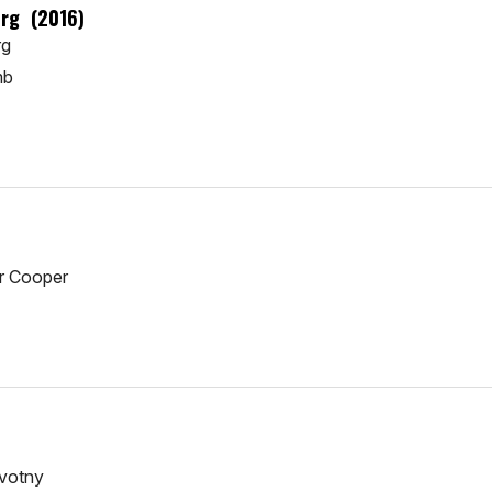
erg (2016)
rg
mb
or Cooper
ovotny