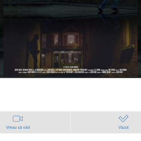
Vreau să văd
Văzut