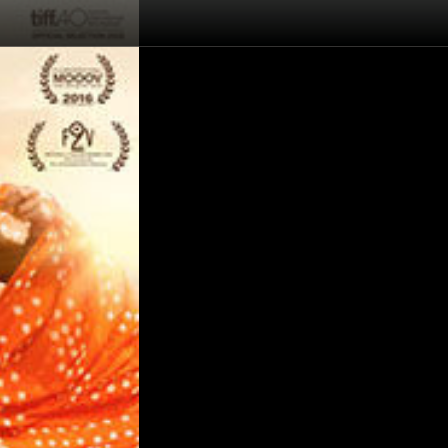
Femeile din tinutul arid