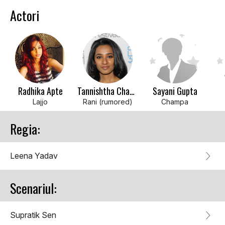
Actori
Radhika Apte
Tannishtha Chatterjee
Sayani Gupta
Lajjo
Rani (rumored)
Champa
Regia:
Leena Yadav
Scenariul:
Supratik Sen