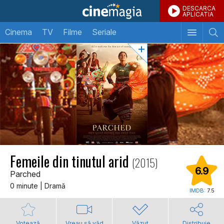
DESCARCA
APLICATIA
Cinema
TV
Filme
Seriale
Femeile din tinutul arid
(2015)
6.9
Parched
0 minute | Dramă
IMDB:
7.5
Votează
Vreau să văd
Văzut
Distribuie