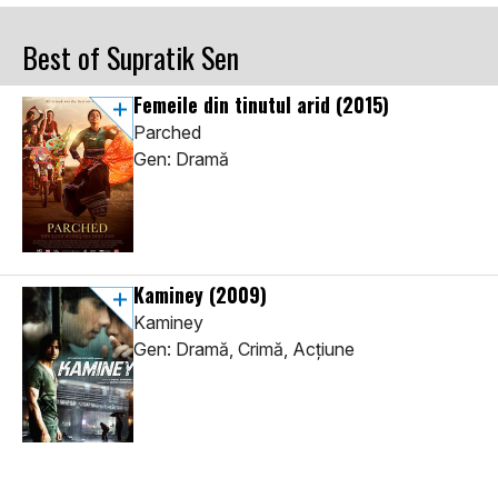
Best of Supratik Sen
Femeile din tinutul arid
(2015)
Parched
Gen: Dramă
Kaminey
(2009)
Kaminey
Gen: Dramă, Crimă, Acţiune