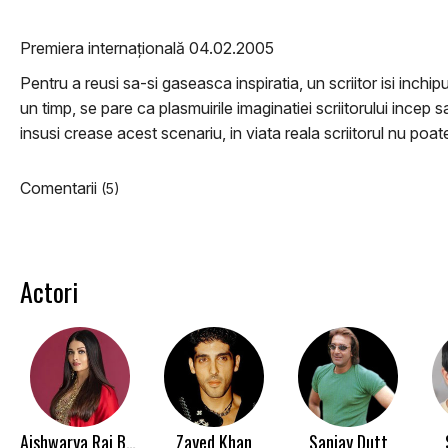
Premiera internațională 04.02.2005
Pentru a reusi sa-si gaseasca inspiratia, un scriitor isi inchip
un timp, se pare ca plasmuirile imaginatiei scriitorului incep s
insusi crease acest scenariu, in viata reala scriitorul nu poa
Comentarii
(5)
Actori
Aishwarya Rai Bachchan
Zayed Khan
Sanjay Dutt