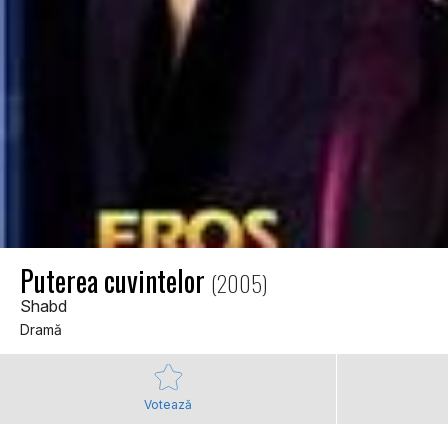
Puterea cuvintelor
(2005)
Shabd
Dramă
Votează