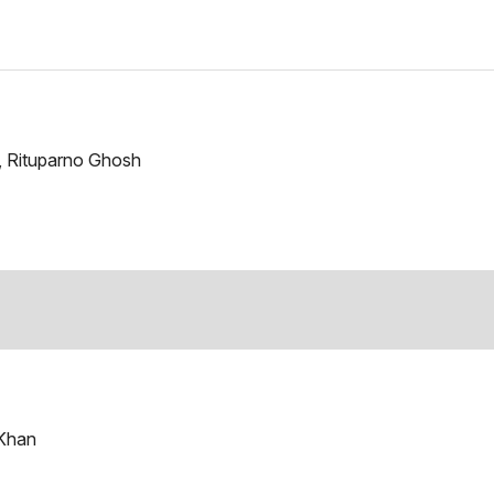
 Rituparno Ghosh
 Khan