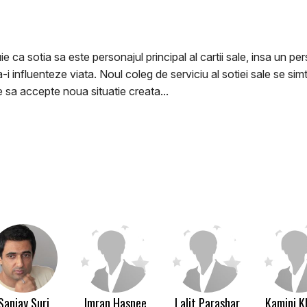
uie ca sotia sa este personajul principal al cartii sale, insa un p
a-i influenteze viata. Noul coleg de serviciu al sotiei sale se sim
te sa accepte noua situatie creata...
Sanjay Suri
Imran Hasnee
Lalit Parashar
Kamini K