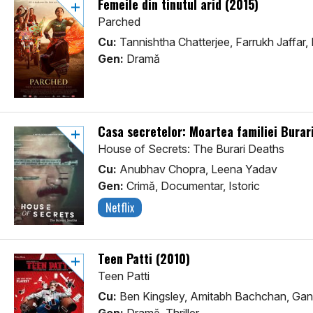
Femeile din tinutul arid (2015)
Parched
Cu:
Tannishtha Chatterjee, Farrukh Jaffar,
Gen:
Dramă
Casa secretelor: Moartea familiei Burar
House of Secrets: The Burari Deaths
Cu:
Anubhav Chopra, Leena Yadav
Gen:
Crimă, Documentar, Istoric
Netflix
Teen Patti (2010)
Teen Patti
Cu:
Ben Kingsley, Amitabh Bachchan, Ga