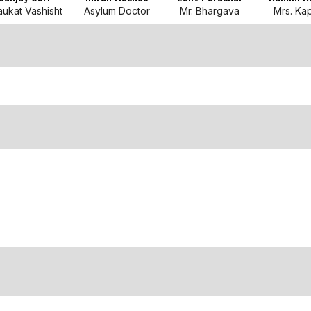
ukat Vashisht
Asylum Doctor
Mr. Bhargava
Mrs. Ka