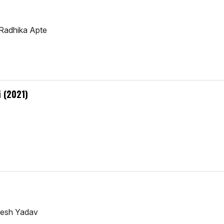
 Radhika Apte
i (2021)
nesh Yadav