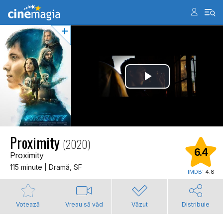
Proximity
(2020)
6.4
Proximity
115 minute | Dramă, SF
IMDB:
4.8
Votează
Vreau să văd
Văzut
Distribuie