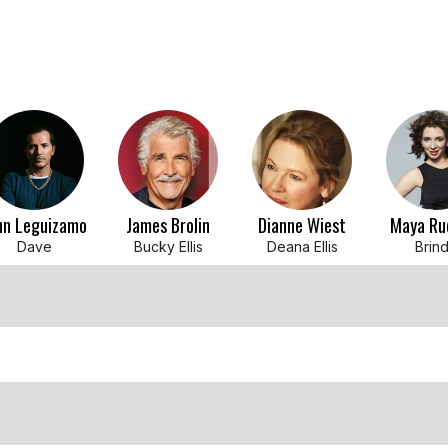
hn Leguizamo
James Brolin
Dianne Wiest
Maya Ru
Dave
Bucky Ellis
Deana Ellis
Brin