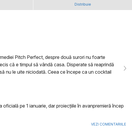
Distribuie
diei Pitch Perfect, despre două surori nu foarte
 decis că e timpul să vândă casa. Disperate să reaprindă
u să nu le uite niciodată. Ceea ce începe ca un cocktail
 oficială pe 1 ianuarie, dar proiecţiile în avanpremieră încep
VEZI COMENTARIILE