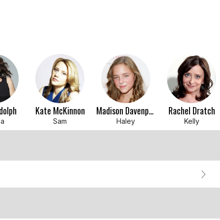
dolph
Kate McKinnon
Madison Davenport
Rachel Dratch
da
Sam
Haley
Kelly