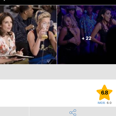
+ 22
6.8
IMDB:
6.0