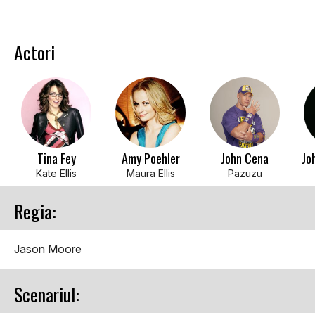
Actori
Tina Fey
Amy Poehler
John Cena
Jo
Kate Ellis
Maura Ellis
Pazuzu
Regia:
Jason Moore
Scenariul: