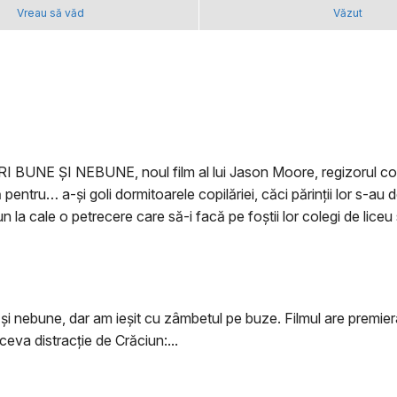
Vreau să văd
Văzut
BUNE ȘI NEBUNE, noul film al lui Jason Moore, regizorul come
entru… a-și goli dormitoarele copilăriei, căci părinții lor s-au
un la cale o petrecere care să-i facă pe foștii lor colegi de lice
 şi nebune, dar am ieşit cu zâmbetul pe buze. Filmul are premiera
ceva distracţie de Crăciun:...