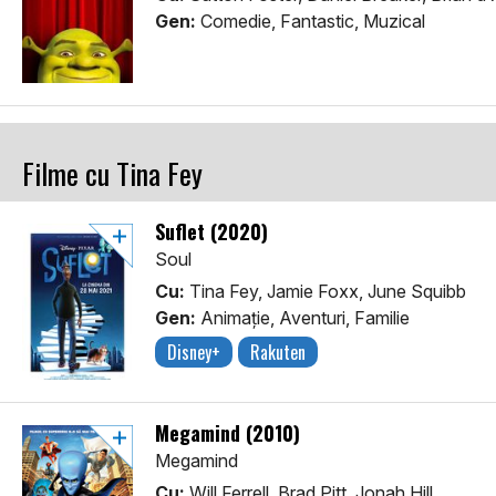
Gen:
Comedie, Fantastic, Muzical
Filme cu Tina Fey
Suflet (2020)
Soul
Cu:
Tina Fey, Jamie Foxx, June Squibb
Gen:
Animaţie, Aventuri, Familie
Disney+
Rakuten
Megamind (2010)
Megamind
Cu:
Will Ferrell, Brad Pitt, Jonah Hill