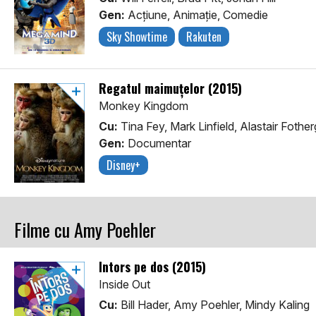
Gen:
Acţiune, Animaţie, Comedie
Sky Showtime
Rakuten
Regatul maimuţelor (2015)
Monkey Kingdom
Cu:
Tina Fey, Mark Linfield, Alastair Fotherg
Gen:
Documentar
Disney+
Filme cu Amy Poehler
Întors pe dos (2015)
Inside Out
Cu:
Bill Hader, Amy Poehler, Mindy Kaling