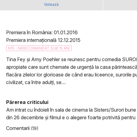
Votează
Premiera în România: 01.01.2016
Premiera internațională 12.12.2015
N15 - NERECOMANDAT SUB 15 ANI
Tina Fey și Amy Poehler se reunesc pentru comedia SURORI 
apropiate care sunt chemate de urgență la casa părintească p
flacăra zilelor lor glorioase de când erau liceence, surorile p
civilizat, ca între adulți, se…
Părerea criticului
Am intrat cu îndoieli în sala de cinema la Sisters/Surori bune
din 26 decembrie şi filmul e o alegere foarte potrivită pentru 
Comentarii
(19)