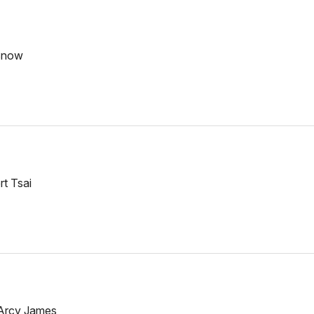
 Snow
rt Tsai
'Arcy James