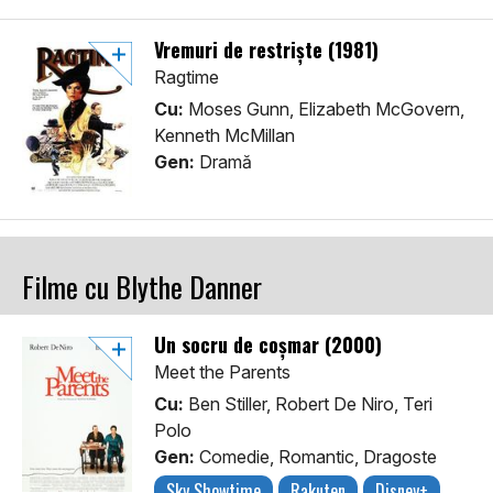
Vremuri de restriște (1981)
Ragtime
Cu:
Moses Gunn, Elizabeth McGovern,
Kenneth McMillan
Gen:
Dramă
Filme cu Blythe Danner
Un socru de coșmar (2000)
Meet the Parents
Cu:
Ben Stiller, Robert De Niro, Teri
Polo
Gen:
Comedie, Romantic, Dragoste
Sky Showtime
Rakuten
Disney+