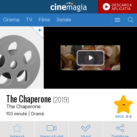
DESCARCA
APLICATIA
Cinema
TV
Filme
Seriale
The Chaperone
(2019)
-
The Chaperone
103 minute | Dramă
IMDB:
6.6
Votează
Vreau să văd
Văzut
Distribuie