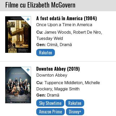
Filme cu Elizabeth McGovern
A fost odată în America (1984)
Once Upon a Time in America
Cu:
James Woods, Robert De Niro,
Tuesday Weld
Gen:
Crimă, Dramă
Rakuten
Downton Abbey (2019)
Downton Abbey
Cu:
Tuppence Middleton, Michelle
Dockery, Maggie Smith
Gen:
Dramă
Sky Showtime
Rakuten
Amazon Prime
Disney+