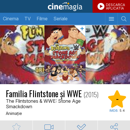
DESCARCA
APLICATIA
Cinema
TV
Filme
Seriale
Familia Flintstone și WWE
(2015)
-
The Flintstones & WWE: Stone Age
Smackdown
IMDB:
5.4
Animaţie