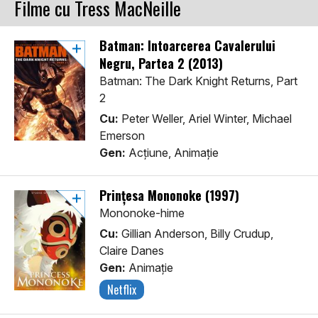
Filme cu Tress MacNeille
Batman: Întoarcerea Cavalerului
Negru, Partea 2 (2013)
Batman: The Dark Knight Returns, Part
2
Cu:
Peter Weller, Ariel Winter, Michael
Emerson
Gen:
Acţiune, Animaţie
Prințesa Mononoke (1997)
Mononoke-hime
Cu:
Gillian Anderson, Billy Crudup,
Claire Danes
Gen:
Animaţie
Netflix