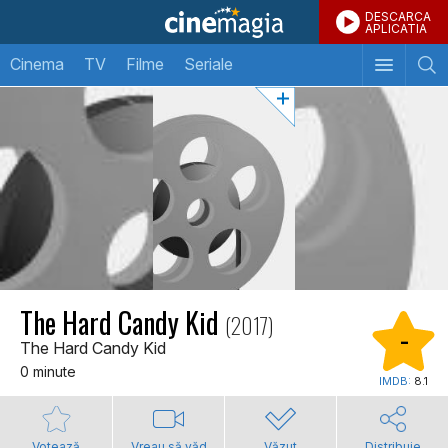
DESCARCA
APLICATIA
Cinema
TV
Filme
Seriale
The Hard Candy Kid
(2017)
-
The Hard Candy Kid
0 minute
IMDB:
8.1
Votează
Vreau să văd
Văzut
Distribuie