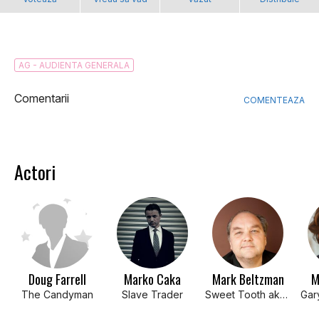
AG - AUDIENTA GENERALA
Comentarii
COMENTEAZA
Actori
Doug Farrell
Marko Caka
Mark Beltzman
M
The Candyman
Slave Trader
Sweet Tooth aka 'The Taste Tester'