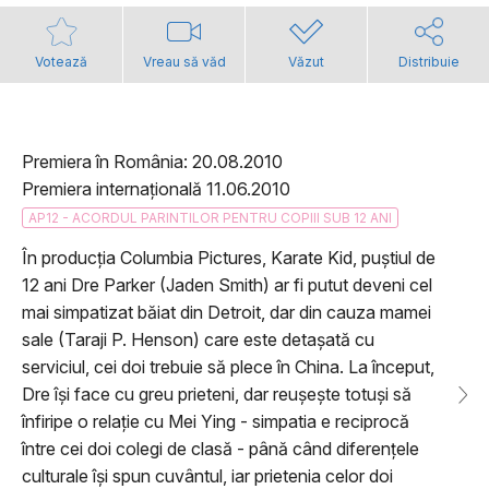
Votează
Vreau să văd
Văzut
Distribuie
Premiera în România: 20.08.2010
Premiera internațională 11.06.2010
AP12 - ACORDUL PARINTILOR PENTRU COPIII SUB 12 ANI
În producția Columbia Pictures, Karate Kid, puștiul de
12 ani Dre Parker (Jaden Smith) ar fi putut deveni cel
mai simpatizat băiat din Detroit, dar din cauza mamei
sale (Taraji P. Henson) care este detașată cu
serviciul, cei doi trebuie să plece în China. La început,
Dre își face cu greu prieteni, dar reușește totuși să
înfiripe o relație cu Mei Ying - simpatia e reciprocă
între cei doi colegi de clasă - până când diferențele
culturale își spun cuvântul, iar prietenia celor doi