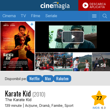
DESCARCA
APLICATIA
Cinema
TV
Filme
Seriale
+ 58
Netflix
Max
Rakuten
Disponibil pe:
Karate Kid
(2010)
7.7
The Karate Kid
139 minute | Acţiune, Dramă, Familie, Sport
IMDB:
6.3