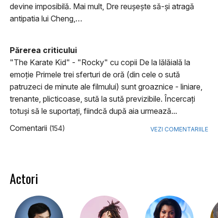
devine imposibilă. Mai mult, Dre reușește să-și atragă
antipatia lui Cheng,…
Părerea criticului
"The Karate Kid" - "Rocky" cu copii De la lălăială la
emoţie Primele trei sferturi de oră (din cele o sută
patruzeci de minute ale filmului) sunt groaznice - liniare,
trenante, plicticoase, sută la sută previzibile. Încercaţi
totuşi să le suportaţi, fiindcă după aia urmează...
Comentarii
(154)
VEZI COMENTARIILE
Actori