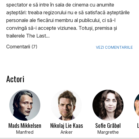
spectator e să intre în sala de cinema cu anumite
aşteptări: treaba regizorului nu e să satisfacă aşteptările
personale ale fiecărui membru al publicului, ci să-l
convingă să-i accepte viziunea. Totuşi, premisa şi
trailerele The Last...
Comentarii
(7)
VEZI COMENTARIILE
Actori
Mads Mikkelsen
Nikolaj Lie Kaas
Sofie Gråbøl
Manfred
Anker
Margrethe