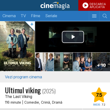
DESCARCA
APLICATIA
Cinema
TV
Filme
Seriale
+ 10
Vezi program cinema
Ultimul viking
(2025)
7.5
The Last Viking
116 minute | Comedie, Crimă, Dramă
IMDB:
7.2