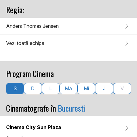
Regia:
Anders Thomas Jensen
Vezi toată echipa
Program Cinema
S
D
L
Ma
Mi
J
V
Cinematografe în
Bucuresti
Cinema City Sun Plaza