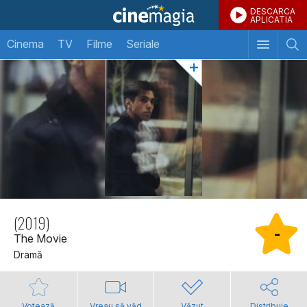
DESCARCA
APLICATIA
Cinema
TV
Filme
Seriale
(2019)
-
The Movie
Dramă
Votează
Vreau să văd
Văzut
Distribuie