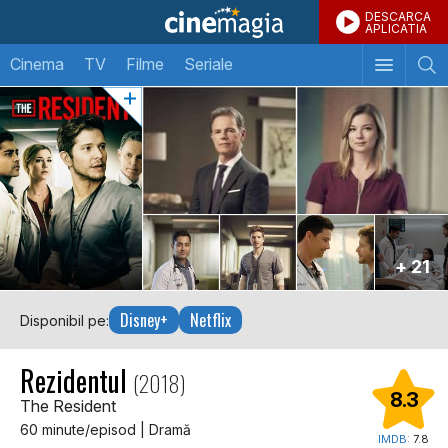
DESCARCA
APLICATIA
Cinema
TV
Filme
Seriale
+ 21
Disney+
Netflix
Disponibil pe:
Rezidentul
(2018)
8.3
The Resident
60 minute/episod | Dramă
IMDB:
7.8