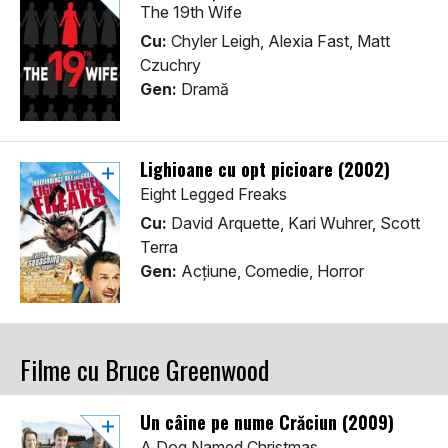
The 19th Wife
Cu:
Chyler Leigh, Alexia Fast, Matt
Czuchry
Gen:
Dramă
Lighioane cu opt picioare (2002)
Eight Legged Freaks
Cu:
David Arquette, Kari Wuhrer, Scott
Terra
Gen:
Acţiune, Comedie, Horror
Filme cu Bruce Greenwood
Un câine pe nume Crăciun (2009)
A Dog Named Christmas