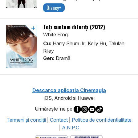
Disney+
Toți suntem diferiți (2012)
White Frog
Cu:
Harry Shum Jr., Kelly Hu, Talulah
Riley
Gen:
Dramă
Descarca aplicatia Cinemagia
iOS, Android si Huawei
Urmăreşte-ne pe:
Termeni şi condiţii
|
Contact
|
Politica de confidentialitate
|
A.N.P.C