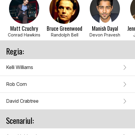
Matt Czuchry
Bruce Greenwood
Manish Dayal
Conrad Hawkins
Randolph Bell
Devon Pravesh
Regia:
Kelli Williams
Rob Corn
David Crabtree
Scenariul: