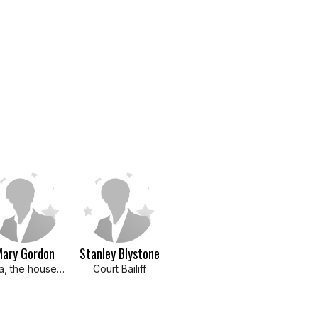
ary Gordon
Stanley Blystone
Nora, the housekeeper
Court Bailiff