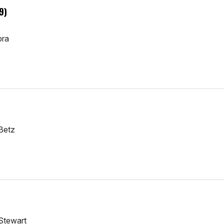
9)
pra
Betz
Stewart