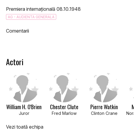
Premiera internațională 08.10.1948
AG - AUDIENTA GENERALA
Comentarii
Actori
William H. O'Brien
Chester Clute
Pierre Watkin
M
Juror
Fred Marlow
Clinton Crane
Vezi toată echipa