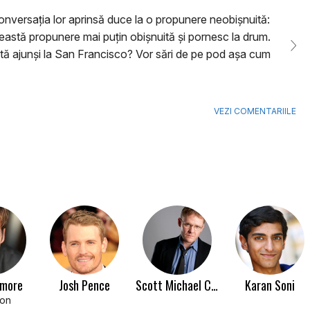
onversația lor aprinsă duce la o propunere neobișnuită:
astă propunere mai puțin obișnuită și pornesc la drum.
dată ajunși la San Francisco? Vor sări de pe pod așa cum
VEZI COMENTARIILE
rmore
Josh Pence
Scott Michael Campbell
Karan Soni
on