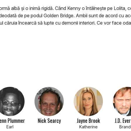
mă albă și o inimă rigidă. Când Kenny o întâlnește pe Lolita, c
deodată de pe podul Golden Bridge. Ambii sunt de acord cu ace
pul căruia încearcă să lupte cu demonii interiori. Ce vor face o
enn Plummer
Nick Searcy
Jayne Brook
J.D. Eve
Earl
Katherine
Brand