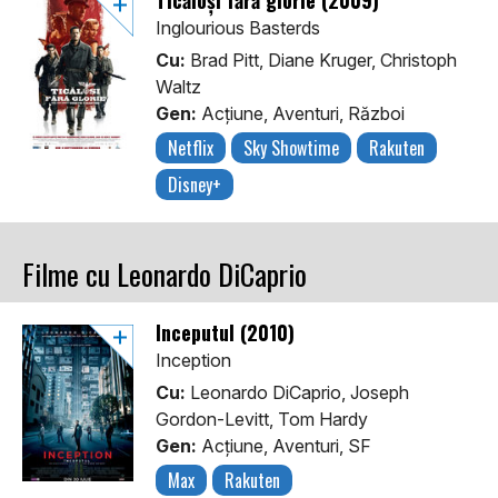
Ticăloși fără glorie (2009)
Inglourious Basterds
Cu:
Brad Pitt, Diane Kruger, Christoph
Waltz
Gen:
Acţiune, Aventuri, Război
Netflix
Sky Showtime
Rakuten
Disney+
Filme cu Leonardo DiCaprio
Începutul (2010)
Inception
Cu:
Leonardo DiCaprio, Joseph
Gordon-Levitt, Tom Hardy
Gen:
Acţiune, Aventuri, SF
Max
Rakuten