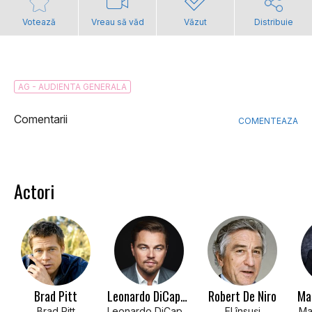
Votează
Vreau să văd
Văzut
Distribuie
AG - AUDIENTA GENERALA
Comentarii
COMENTEAZA
Actori
Brad Pitt
Leonardo DiCaprio
Robert De Niro
Ma
Brad Pitt
Leonardo DiCaprio
El însuși
Ma