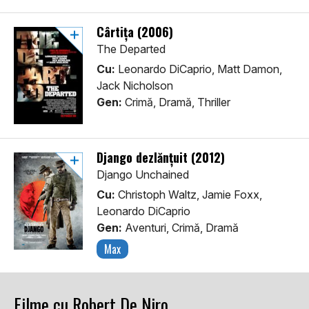
Cârtița (2006)
The Departed
Cu:
Leonardo DiCaprio, Matt Damon,
Jack Nicholson
Gen:
Crimă, Dramă, Thriller
Django dezlănțuit (2012)
Django Unchained
Cu:
Christoph Waltz, Jamie Foxx,
Leonardo DiCaprio
Gen:
Aventuri, Crimă, Dramă
Max
Filme cu Robert De Niro