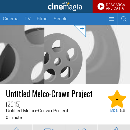
DESCARCA
APLICATIA
Cinema
TV
Filme
Seriale
Untitled Melco-Crown Project
-
(2015)
Untitled Melco-Crown Project
IMDB:
6.6
0 minute