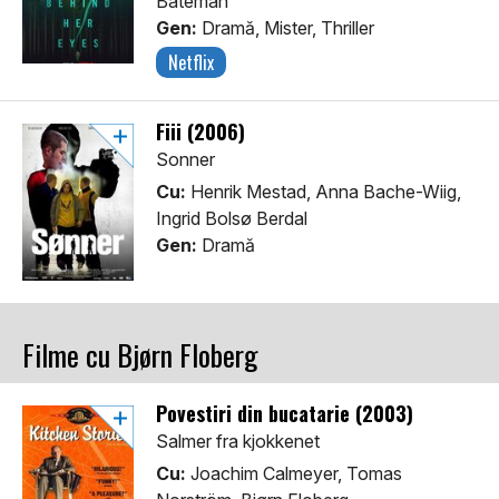
Bateman
Gen:
Dramă, Mister, Thriller
Netflix
Fiii (2006)
Sonner
Cu:
Henrik Mestad, Anna Bache-Wiig,
Ingrid Bolsø Berdal
Gen:
Dramă
Filme cu Bjørn Floberg
Povestiri din bucatarie (2003)
Salmer fra kjokkenet
Cu:
Joachim Calmeyer, Tomas