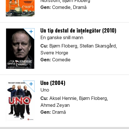
Norström, Bjørn Floberg
Gen:
Comedie, Dramă
Un tip destul de înțelegător (2010)
En ganske snill mann
Cu:
Bjørn Floberg, Stellan Skarsgård,
Sverre Horge
Gen:
Comedie
Uno (2004)
Uno
Cu:
Aksel Hennie, Bjørn Floberg,
Ahmed Zeyan
Gen:
Dramă