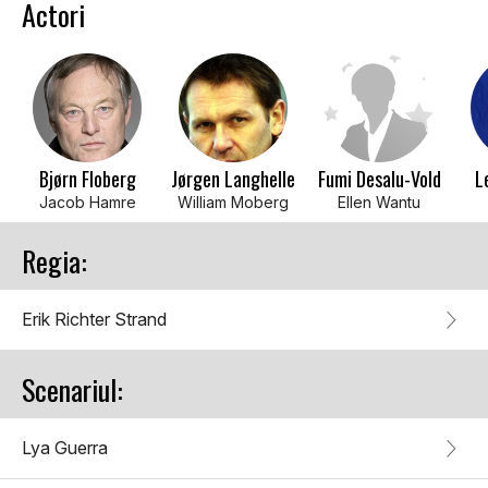
Actori
Bjørn Floberg
Jørgen Langhelle
Fumi Desalu-Vold
L
Jacob Hamre
William Moberg
Ellen Wantu
Regia:
Erik Richter Strand
Scenariul:
Lya Guerra