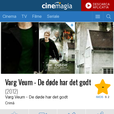
DESCARCA
APLICATIA
Cinema
TV
Filme
Seriale
Varg Veum - De døde har det godt
-
(2012)
Varg Veum - De døde har det godt
IMDB:
6.2
Crimă