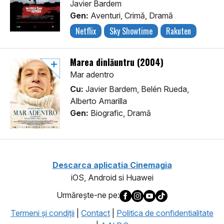
Javier Bardem
Gen:
Aventuri, Crimă, Dramă
Netflix
Sky Showtime
Rakuten
Marea dinlăuntru (2004)
Mar adentro
Cu:
Javier Bardem, Belén Rueda,
Alberto Amarilla
Gen:
Biografic, Dramă
Descarca aplicatia Cinemagia
iOS, Android si Huawei
Urmăreşte-ne pe:
Termeni şi condiţii
|
Contact
|
Politica de confidentialitate