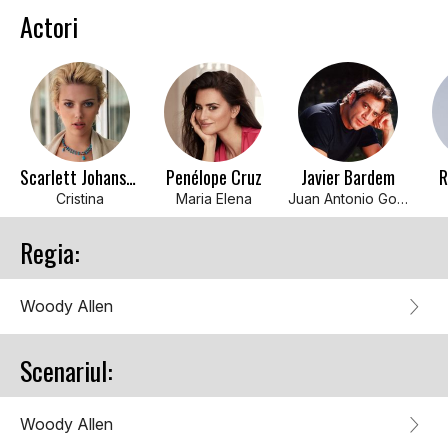
Actori
Scarlett Johansson
Penélope Cruz
Javier Bardem
R
Cristina
Maria Elena
Juan Antonio Gonzalo
Regia:
Woody Allen
Scenariul:
Woody Allen