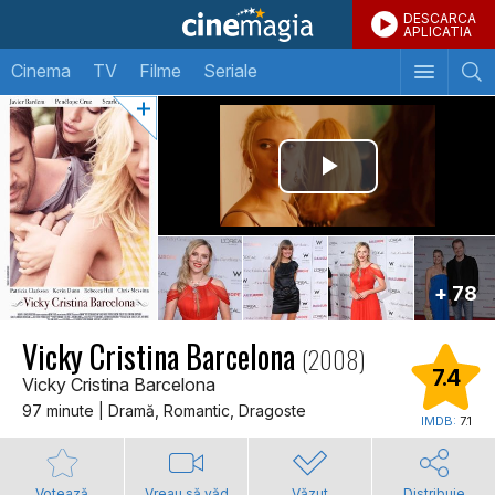
DESCARCA
APLICATIA
Cinema
TV
Filme
Seriale
+ 78
Vicky Cristina Barcelona
(2008)
7.4
Vicky Cristina Barcelona
97 minute | Dramă, Romantic, Dragoste
IMDB:
7.1
Votează
Vreau să văd
Văzut
Distribuie