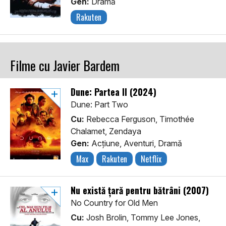
Gen:
Dramă
Rakuten
Filme cu Javier Bardem
Dune: Partea II (2024)
Dune: Part Two
Cu:
Rebecca Ferguson, Timothée
Chalamet, Zendaya
Gen:
Acţiune, Aventuri, Dramă
Max
Rakuten
Netflix
Nu există țară pentru bătrâni (2007)
No Country for Old Men
Cu:
Josh Brolin, Tommy Lee Jones,