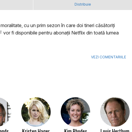
Distribuie
oralitate, cu un prim sezon în care doi tineri căsătoriți
vor fi disponibile pentru abonații Netflix din toată lumea
VEZI COMENTARIILE
Sands
Kristen Hager
Kim Rhodes
Louis Herthum