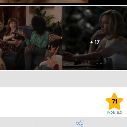
+ 17
7.1
IMDB:
6.3