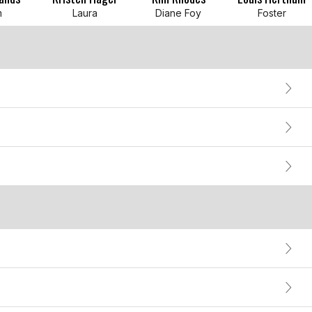
m
Laura
Diane Foy
Foster