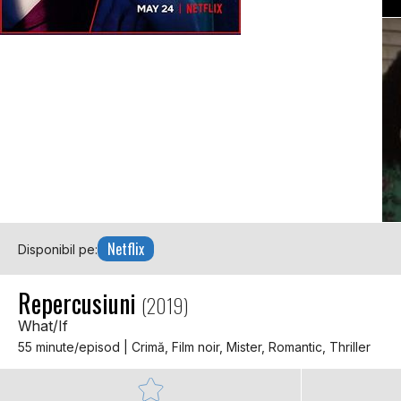
Netflix
Disponibil pe:
Repercusiuni
(2019)
What/If
55 minute/episod | Crimă, Film noir, Mister, Romantic, Thriller