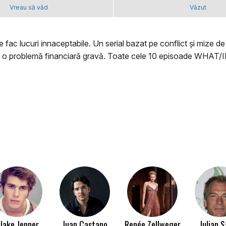
Vreau să văd
Văzut
ac lucuri innaceptabile. Un serial bazat pe conflict și mize de m
va o problemă financiară gravă. Toate cele 10 episoade WHAT/IF 
lake Jenner
Juan Castano
Renée Zellweger
Julian 