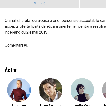
Votează
O analiză brută, curajoasă a unor personaje acceptabile care f
acceptă oferta lipsită de etică a unei femei, pentru a rezol
începând cu 24 mai 2019.
Comentarii
(6)
Actori
Jane Levy
Dave Annable
Daniella Pineda
B