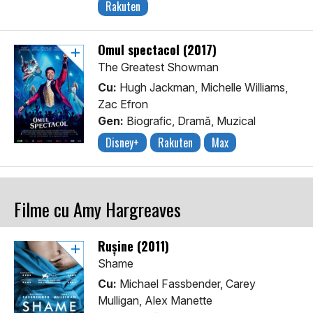
Rakuten
Omul spectacol (2017)
The Greatest Showman
Cu:
Hugh Jackman, Michelle Williams,
Zac Efron
Gen:
Biografic, Dramă, Muzical
Disney+
Rakuten
Max
Filme cu Amy Hargreaves
Rușine (2011)
Shame
Cu:
Michael Fassbender, Carey
Mulligan, Alex Manette