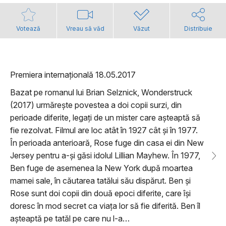
Votează
Vreau să văd
Văzut
Distribuie
Premiera internațională 18.05.2017
Bazat pe romanul lui Brian Selznick, Wonderstruck
(2017) urmărește povestea a doi copii surzi, din
perioade diferite, legați de un mister care așteaptă să
fie rezolvat. Filmul are loc atât în 1927 cât și în 1977.
În perioada anterioară, Rose fuge din casa ei din New
Jersey pentru a-și găsi idolul Lillian Mayhew. În 1977,
Ben fuge de asemenea la New York după moartea
mamei sale, în căutarea tatălui său dispărut. Ben și
Rose sunt doi copii din două epoci diferite, care își
doresc în mod secret ca viața lor să fie diferită. Ben îl
așteaptă pe tatăl pe care nu l-a…