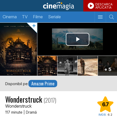
DESCARCA
APLICATIA
Cinema
TV
Filme
Seriale
+ 5
Amazon Prime
Disponibil pe:
Wonderstruck
(2017)
6.7
Wonderstruck
117 minute | Dramă
IMDB:
6.2