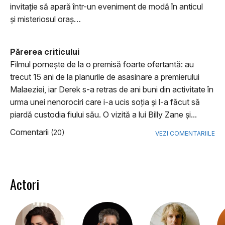
invitație să apară într-un eveniment de modă în anticul
și misteriosul oraș…
Părerea criticului
Filmul porneşte de la o premisă foarte ofertantă: au
trecut 15 ani de la planurile de asasinare a premierului
Malaeziei, iar Derek s-a retras de ani buni din activitate în
urma unei nenorociri care i-a ucis soţia şi l-a făcut să
piardă custodia fiului său. O vizită a lui Billy Zane şi...
Comentarii
(20)
VEZI COMENTARIILE
Actori