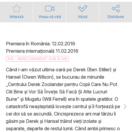
Votează
Vreau să văd
Văzut
Distribuie
Premiera în România: 12.02.2016
Premiera internațională 11.02.2016
N15 - NERECOMANDAT SUB 15 ANI
Când i-am văzut ultima oară pe Derek (Ben Stiller) și
Hansel (Owen Wilson), se bucurau de minunile
„Centrului Derek Zoolander pentru Copii Care Nu Pot
Citi Bine și Vor Să Învețe Să Facă Și Alte Lucruri
Bune” și Mugatu (Will Ferrell) era în spatele gratiilor. O
catastrofă neașteptată lovește centrul și îi forțează pe
cei doi să se ascundă. Cincisprezece ani mai târziu îi
găsim pe Derek și Hansel trăind vieți izolate și
separate, departe de restul lumii. Când ambii primesc o