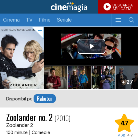
DESCARCA
APLICATIA
Cinema
TV
Filme
Seriale
+ 27
Rakuten
Disponibil pe:
Zoolander no. 2
(2016)
4.7
Zoolander 2
100 minute | Comedie
IMDB:
4.7