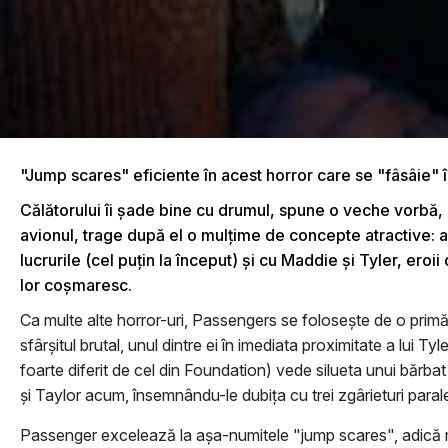
"Jump scares" eficiente în acest horror care se "fâsâie" 
Călătorului îi şade bine cu drumul, spune o veche vorbă, ia
avionul, trage după el o mulţime de concepte atractive: av
lucrurile (cel puţin la început) şi cu Maddie şi Tyler, ero
lor coşmaresc.
Ca multe alte horror-uri, Passengers se foloseşte de o primă 
sfârşitul brutal, unul dintre ei în imediata proximitate a lui 
foarte diferit de cel din Foundation) vede silueta unui bărba
şi Taylor acum, însemnându-le dubiţa cu trei zgârieturi parale
Passenger excelează la aşa-numitele "jump scares", adică mo