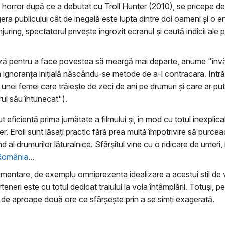
 horror după ce a debutat cu Troll Hunter (2010), se pricepe de
gera publicului cât de inegală este lupta dintre doi oameni şi o e
uring, spectatorul priveşte îngrozit ecranul şi caută indicii ale 
ă pentru a face povestea să meargă mai departe, anume "învăţare
in ignoranţa iniţială născându-se metode de a-l contracara. Intră
ul unei femei care trăieşte de zeci de ani pe drumuri şi care ar 
ul său întunecat").
eficientă prima jumătate a filmului şi, în mod cu totul inexplicab
ler. Eroii sunt lăsaţi practic fără prea multă împotrivire să purc
d al drumurilor lăturalnice. Sfârşitul vine cu o ridicare de umeri
 România
...
entare, de exemplu omniprezenta idealizare a acestui stil de via
teneri este cu totul dedicat traiului la voia întâmplării. Totuşi,
 de aproape două ore ce sfârşeşte prin a se simţi exagerată.