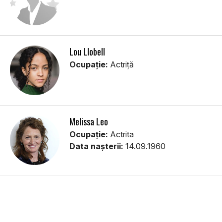
Lou Llobell
Ocupație:
Actriță
Melissa Leo
Ocupație:
Actrita
Data nașterii:
14.09.1960