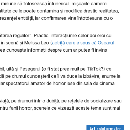
 minune să folosească întunericul, mişcările camerei,
ntitate ce le poate contamina şi modifica drastic realitatea,
prezenţei entităţii, iar confirmarea vine întotdeauna cu o
a regulilor". Practic, interacţiunile celor doi eroi cu
 în scenă şi Melissa Leo (
actriţă care a spus că Oscarul
putea cunoaşte informaţii despre cum ar putea fi învins
il, uită şi Pasagerul (o fi stat prea mult pe TikTok?) ce
eadă pe drumul cunoaşterii ce îi va duce la izbăvire, anume la
, iar spectatorul amator de horror iese din sala de cinema
ţă, pe drumuri într-o dubiţă, pe reţelele de socializare sau
 pentru fanii horror, scenele ce vizează aceste teme sunt mai
Articolul urmator