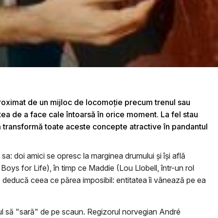
g aproximat de un mijloc de locomoţie precum trenul sau
tea de a face cale întoarsă în orice moment. La fel stau
ală transformă toate aceste concepte atractive în pandantul
a: doi amici se opresc la marginea drumului şi îşi află
 Boys for Life), în timp ce Maddie (Lou Llobell, într-un rol
să deducă ceea ce părea imposibil: entitatea îi vânează pe ea
cul să "sară" de pe scaun. Regizorul norvegian André