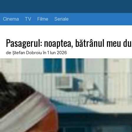
Cinema
TV
Filme
Seriale
Pasagerul: noaptea, bătrânul meu d
de Ştefan Dobroiu în 1 Iun 2026