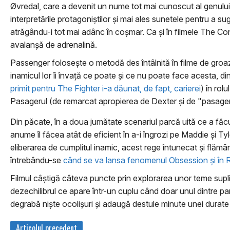
Øvredal, care a devenit un nume tot mai cunoscut al genului
interpretările protagoniştilor şi mai ales sunetele pentru a su
atrăgându-i tot mai adânc în coşmar. Ca şi în filmele The Conj
avalanşă de adrenalină.
Passenger foloseşte o metodă des întâlnită în filme de groaz
inamicul lor îi învaţă ce poate şi ce nu poate face acesta, d
primit pentru The Fighter i-a dăunat, de fapt, carierei
) în rol
Pasagerul (de remarcat apropierea de Dexter şi de "pasager
Din păcate, în a doua jumătate scenariul parcă uită ce a făcut 
anume îl făcea atât de eficient în a-i îngrozi pe Maddie şi Ty
eliberarea de cumplitul inamic, acest rege întunecat şi flămân
întrebându-se
când se va lansa fenomenul Obsession şi în
Filmul câştigă câteva puncte prin explorarea unor teme suplim
dezechilibrul ce apare într-un cuplu când doar unul dintre par
degrabă nişte ocolişuri şi adaugă destule minute unei durate
Articolul precedent