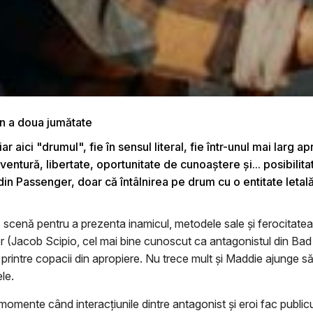
în a doua jumătate
r aici "drumul", fie în sensul literal, fie într-unul mai lar
entură, libertate, oportunitate de cunoaştere şi... posibilita
ii din Passenger, doar că întâlnirea pe drum cu o entitate let
scenă pentru a prezenta inamicul, metodele sale şi ferocitatea s
Tyler (Jacob Scipio, cel mai bine cunoscut ca antagonistul din Bad
t printre copacii din apropiere. Nu trece mult şi Maddie ajunge 
le.
mente când interacţiunile dintre antagonist şi eroi fac publi