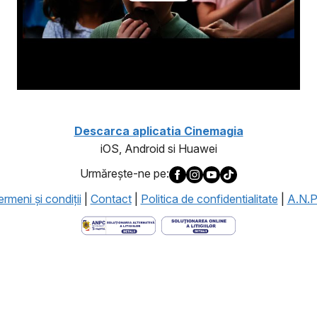
Descarca aplicatia Cinemagia
iOS, Android si Huawei
Urmăreşte-ne pe:
rmeni şi condiţii
|
Contact
|
Politica de confidentialitate
|
A.N.P