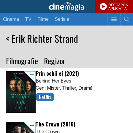
DESCARCA
APLICATIA
Cinema
TV
Filme
Seriale
< Erik Richter Strand
Filmografie - Regizor
Prin ochii ei
(2021)
Behind Her Eyes
Gen: Mister, Thriller, Dramă
Netflix
The Crown
(2016)
The Crown