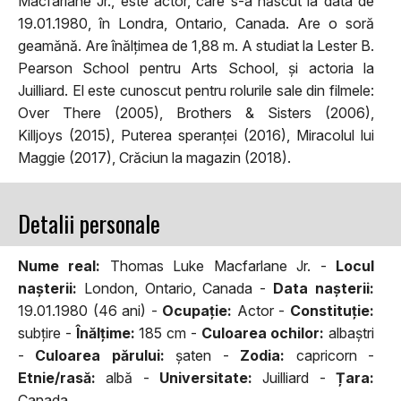
Macfarlane Jr., este actor, care s-a născut la data de
19.01.1980, în Londra, Ontario, Canada. Are o soră
geamănă. Are înălțimea de 1,88 m. A studiat la Lester B.
Pearson School pentru Arts School, și actoria la
Juilliard. El este cunoscut pentru rolurile sale din filmele:
Over There (2005), Brothers & Sisters (2006),
Killjoys (2015), Puterea speranței (2016), Miracolul lui
Maggie (2017), Crăciun la magazin (2018).
Detalii personale
Nume real:
Thomas Luke Macfarlane Jr. -
Locul
naşterii:
London, Ontario, Canada -
Data naşterii:
19.01.1980 (46 ani) -
Ocupaţie:
Actor -
Constituţie:
subţire -
Înălţime:
185 cm -
Culoarea ochilor:
albaştri
-
Culoarea părului:
şaten -
Zodia:
capricorn -
Etnie/rasă:
albă -
Universitate:
Juilliard -
Țara:
Canada