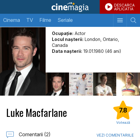
DESCARCA
APLICATIA
Cinema
TV
Filme
Seriale
Ocupație:
Actor
Locul naşterii:
London, Ontario,
Canada
Data naşterii:
19.01.1980 (46 ani)
Luke Macfarlane
7.8
Votează
Comentarii (2)
VEZI COMENTARIILE