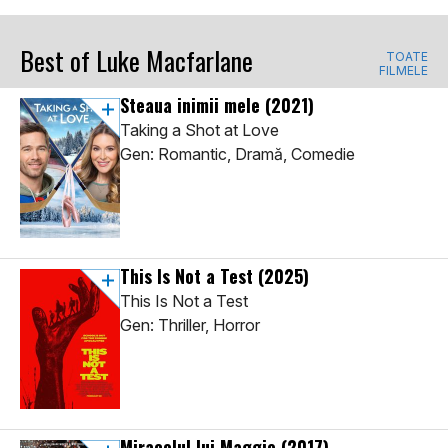
Best of Luke Macfarlane
TOATE
FILMELE
Steaua inimii mele
(2021)
Taking a Shot at Love
Gen: Romantic, Dramă, Comedie
This Is Not a Test
(2025)
This Is Not a Test
Gen: Thriller, Horror
Miracolul lui Maggie
(2017)