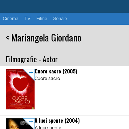
Cinema
TV
Filme
Seriale
< Mariangela Giordano
Filmografie - Actor
Cuore sacro
(2005)
Cuore sacro
A luci spente
(2004)
A luci spente