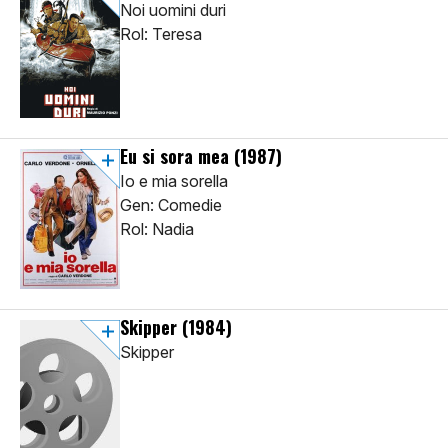
Noi uomini duri
Rol: Teresa
Eu si sora mea
(1987)
Io e mia sorella
Gen: Comedie
Rol: Nadia
Skipper
(1984)
Skipper