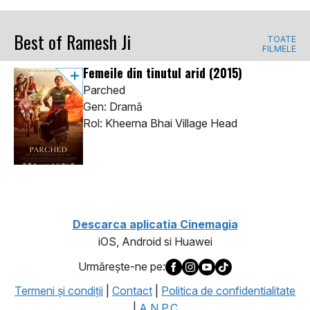
Best of Ramesh Ji
TOATE
FILMELE
Femeile din tinutul arid
(2015)
Parched
Gen: Dramă
Rol: Kheerna Bhai Village Head
Descarca aplicatia Cinemagia
iOS, Android si Huawei
Urmăreşte-ne pe:
Termeni şi condiţii
|
Contact
|
Politica de confidentialitate
|
A.N.P.C