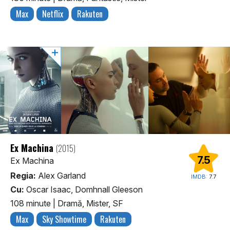
Max
Netflix
Rakuten
Ex Machina
(2015)
7.5
Ex Machina
Regia:
Alex Garland
IMDB:
7.7
Cu:
Oscar Isaac, Domhnall Gleeson
108 minute
|
Dramă, Mister, SF
Max
Sky Showtime
Rakuten