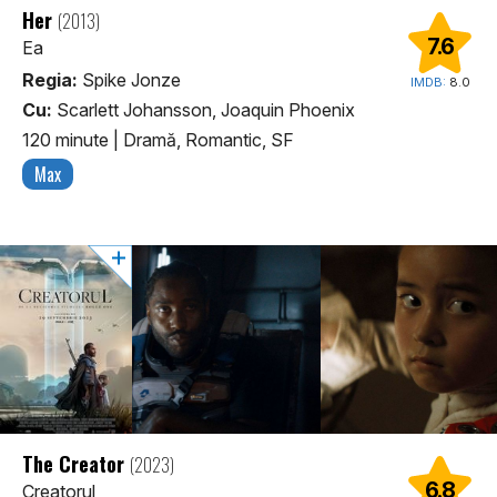
Her
(2013)
7.6
Ea
Regia:
Spike Jonze
IMDB:
8.0
Cu:
Scarlett Johansson, Joaquin Phoenix
120 minute
|
Dramă, Romantic, SF
Max
The Creator
(2023)
6.8
Creatorul