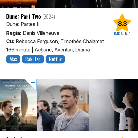
Dune: Part Two
(2024)
8.3
Dune: Partea II
Regia:
Denis Villeneuve
IMDB:
8.4
Cu:
Rebecca Ferguson, Timothée Chalamet
166 minute
|
Acţiune, Aventuri, Dramă
Max
Rakuten
Netflix