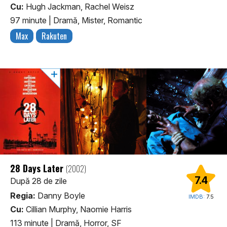
Cu:
Hugh Jackman, Rachel Weisz
97 minute
|
Dramă, Mister, Romantic
Max
Rakuten
28 Days Later
(2002)
7.4
După 28 de zile
Regia:
Danny Boyle
IMDB:
7.5
Cu:
Cillian Murphy, Naomie Harris
113 minute
|
Dramă, Horror, SF