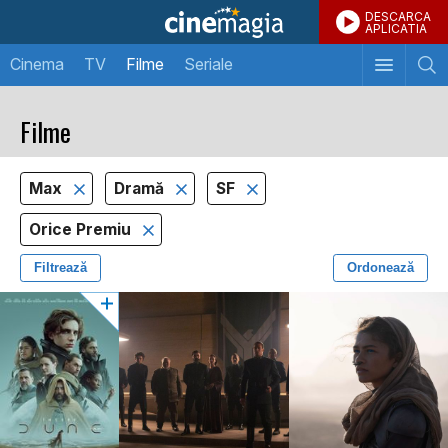
DESCARCA
APLICATIA
Cinema
TV
Filme
Seriale
Filme
Max
Dramă
SF
Orice Premiu
Filtrează
Ordonează