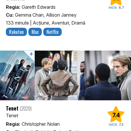
Regia:
Gareth Edwards
IMDB:
6.7
Cu:
Gemma Chan, Allison Janney
133 minute
|
Acţiune, Aventuri, Dramă
Rakuten
Max
Netflix
Tenet
(2020)
7.4
Tenet
Regia:
Christopher Nolan
IMDB:
7.3