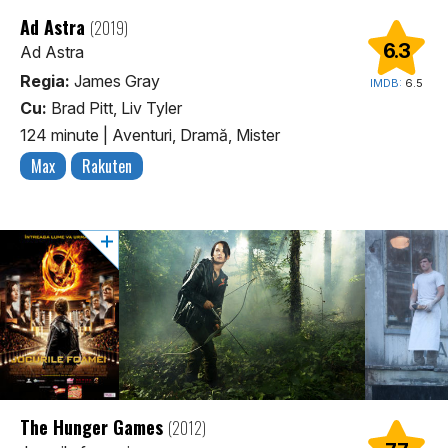
Ad Astra
(2019)
6.3
Ad Astra
Regia:
James Gray
IMDB:
6.5
Cu:
Brad Pitt, Liv Tyler
124 minute
|
Aventuri, Dramă, Mister
Max
Rakuten
The Hunger Games
(2012)