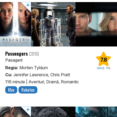
Passengers
(2016)
7.8
Pasagerii
Regia:
Morten Tyldum
IMDB:
7.0
Cu:
Jennifer Lawrence, Chris Pratt
116 minute
|
Aventuri, Dramă, Romantic
Max
Rakuten