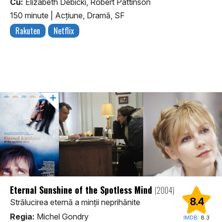
Cu:
Elizabeth Debicki, Robert Pattinson
150 minute
|
Acţiune, Dramă, SF
Rakuten
Netflix
Eternal Sunshine of the Spotless Mind
(2004)
8.4
Strălucirea eternă a minții neprihănite
Regia:
Michel Gondry
IMDB:
8.3