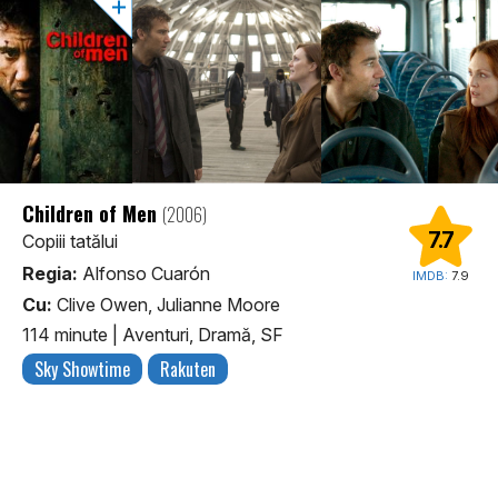
Children of Men
(2006)
7.7
Copiii tatălui
Regia:
Alfonso Cuarón
IMDB:
7.9
Cu:
Clive Owen, Julianne Moore
114 minute
|
Aventuri, Dramă, SF
Sky Showtime
Rakuten