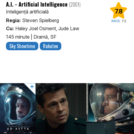
A.I. - Artificial Intelligence
(2001)
7.8
Inteligență artificială
Regia:
Steven Spielberg
IMDB:
7.2
Cu:
Haley Joel Osment, Jude Law
145 minute
|
Dramă, SF
Sky Showtime
Rakuten