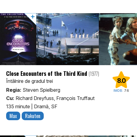
Close Encounters of the Third Kind
(1977)
8.0
Întâlnire de gradul trei
Regia:
Steven Spielberg
IMDB:
7.6
Cu:
Richard Dreyfuss, François Truffaut
135 minute
|
Dramă, SF
Max
Rakuten