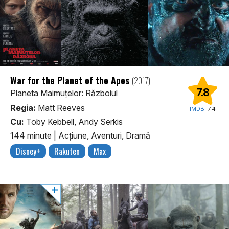
War for the Planet of the Apes
(2017)
7.8
Planeta Maimuţelor: Războiul
Regia:
Matt Reeves
IMDB:
7.4
Cu:
Toby Kebbell, Andy Serkis
144 minute
|
Acţiune, Aventuri, Dramă
Disney+
Rakuten
Max