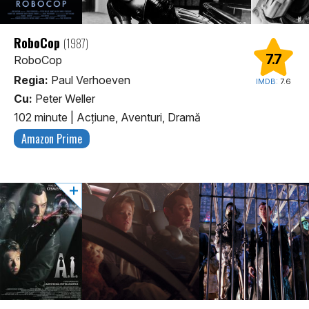
RoboCop
(1987)
7.7
RoboCop
Regia:
Paul Verhoeven
IMDB:
7.6
Cu:
Peter Weller
102 minute
|
Acţiune, Aventuri, Dramă
Amazon Prime