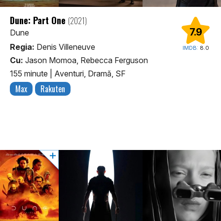
Dune: Part One
(2021)
7.9
Dune
Regia:
Denis Villeneuve
IMDB:
8.0
Cu:
Jason Momoa, Rebecca Ferguson
155 minute
|
Aventuri, Dramă, SF
Max
Rakuten