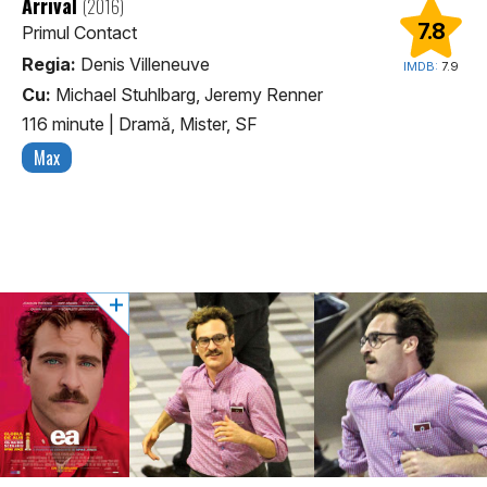
Arrival
(2016)
7.8
Primul Contact
Regia:
Denis Villeneuve
IMDB:
7.9
Cu:
Michael Stuhlbarg, Jeremy Renner
116 minute
|
Dramă, Mister, SF
Max