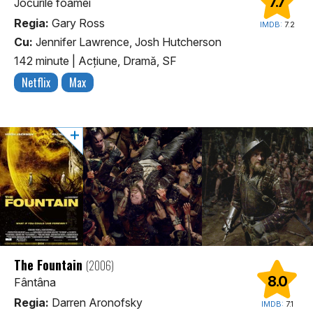
7.7
Jocurile foamei
Regia:
Gary Ross
IMDB:
7.2
Cu:
Jennifer Lawrence, Josh Hutcherson
142 minute
|
Acţiune, Dramă, SF
Netflix
Max
The Fountain
(2006)
8.0
Fântâna
Regia:
Darren Aronofsky
IMDB:
7.1