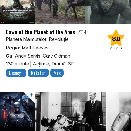
Dawn of the Planet of the Apes
(2014)
8.0
Planeta Maimuțelor: Revoluție
Regia:
Matt Reeves
IMDB:
7.6
Cu:
Andy Serkis, Gary Oldman
130 minute
|
Acţiune, Dramă, SF
Disney+
Rakuten
Max