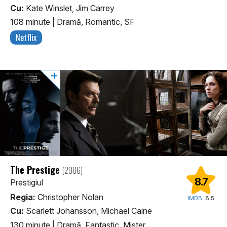
Cu:
Kate Winslet, Jim Carrey
108 minute
|
Dramă, Romantic, SF
Netflix
The Prestige
(2006)
8.7
Prestigiul
Regia:
Christopher Nolan
IMDB:
8.5
Cu:
Scarlett Johansson, Michael Caine
130 minute
|
Dramă, Fantastic, Mister