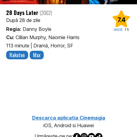
28 Days Later
(2002)
7.4
După 28 de zile
Regia:
Danny Boyle
IMDB:
7.5
Cu:
Cillian Murphy, Naomie Harris
113 minute
|
Dramă, Horror, SF
Rakuten
Max
1
Descarca aplicatia Cinemagia
iOS, Android si Huawei
Urmăreşte-ne pe: