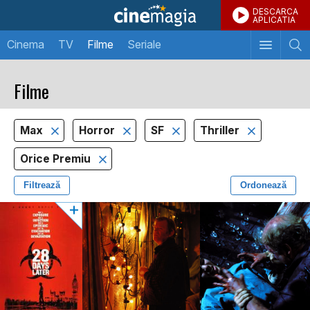
DESCARCA
APLICATIA
Cinema
TV
Filme
Seriale
Filme
Max
Horror
SF
Thriller
Orice Premiu
Filtrează
Ordonează