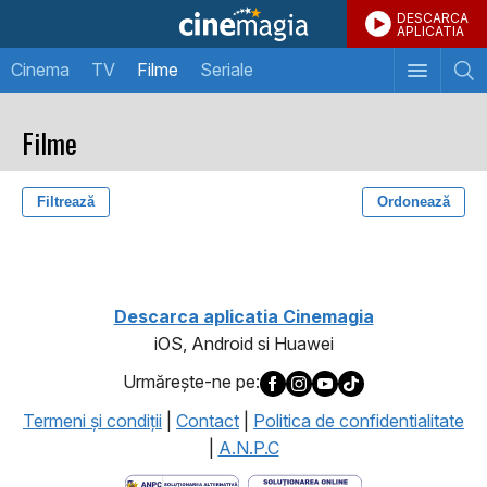
DESCARCA
APLICATIA
Cinema
TV
Filme
Seriale
Filme
Filtrează
Ordonează
1
Descarca aplicatia Cinemagia
iOS, Android si Huawei
Urmăreşte-ne pe:
Termeni şi condiţii
|
Contact
|
Politica de confidentialitate
|
A.N.P.C