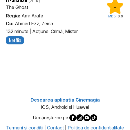
(2007)
-
The Ghost
Regia:
Amr Arafa
IMDB:
6.6
Cu:
Ahmed Ezz, Zeina
132 minute
|
Acţiune, Crimă, Mister
Netflix
1
Descarca aplicatia Cinemagia
iOS, Android si Huawei
Urmăreşte-ne pe:
Termeni şi condiţii
|
Contact
|
Politica de confidentialitate