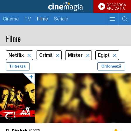
DESCARCA
APLICATIA
Cinema
TV
Filme
Seriale
Filme
Netflix
Crimă
Mister
Egipt
Filtrează
Ordonează
El-Shabah