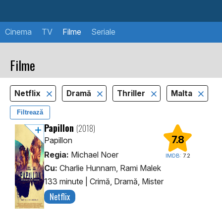
Cinema
TV
Filme
Seriale
Filme
Netflix
Dramă
Thriller
Malta
Filtrează
Papillon
(2018)
7.8
Papillon
Regia:
Michael Noer
IMDB:
7.2
Cu:
Charlie Hunnam, Rami Malek
133 minute
|
Crimă, Dramă, Mister
Netflix