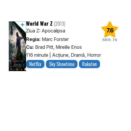
World War Z
(2013)
7.6
Ziua Z: Apocalipsa
Regia:
Marc Forster
IMDB:
7.0
Cu:
Brad Pitt, Mireille Enos
116 minute
|
Acţiune, Dramă, Horror
Netflix
Sky Showtime
Rakuten