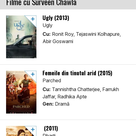
Filme cu Surveen Chawla
Ugly (2013)
Ugly
Cu:
Ronit Roy, Tejaswini Kolhapure,
Abir Goswami
Femeile din tinutul arid (2015)
Parched
Cu:
Tannishtha Chatterjee, Farrukh
Jaffar, Radhika Apte
Gen:
Dramă
(2011)
Dharti