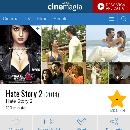
DESCARCA
APLICATIA
Cinema
TV
Filme
Seriale
+ 3
Hate Story 2
(2014)
-
Hate Story 2
130 minute
IMDB:
4.4
Votează
Vreau să văd
Văzut
Distribuie