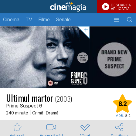
DESCARCA
APLICATIA
Cinema
TV
Filme
Seriale
Ultimul martor
(2003)
8.2
Prime Suspect 6
240 minute | Crimă, Dramă
IMDB:
8.2
Votează
Vreau să văd
Văzut
Distribuie