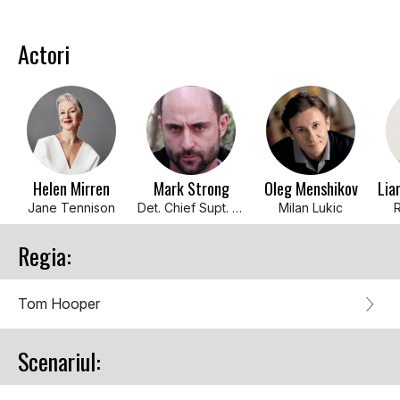
Actori
Helen Mirren
Mark Strong
Oleg Menshikov
Lia
Jane Tennison
Det. Chief Supt. Larry Hall
Milan Lukic
Regia:
Tom Hooper
Scenariul: