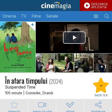
DESCARCA
APLICATIA
Cinema
TV
Filme
Seriale
+ 1
În afara timpului
(2024)
-
Suspended Time
105 minute | Comedie, Dramă
IMDB:
5.5
Votează
Vreau să văd
Văzut
Distribuie