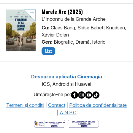
Marele Arc (2025)
L'Inconnu de la Grande Arche
Cu:
Claes Bang, Sidse Babett Knudsen,
Xavier Dolan
Gen:
Biografic, Dramă, Istoric
Max
Descarca aplicatia Cinemagia
iOS, Android si Huawei
Urmăreşte-ne pe:
Termeni şi condiţii
|
Contact
|
Politica de confidentialitate
|
A.N.P.C