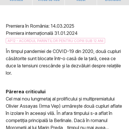
Premiera în România: 14.03.2025
Premiera internațională 31.01.2024
AP12 - ACORDUL PARINTILOR PENTRU COPIII SUB 12 ANI
În timpul pandemiei de COVID-19 din 2020, două cupluri
căsătorite sunt blocate într-o casă de la țară, ceea ce
duce la tensiuni crescânde și la dezvăluiri despre relațiile
lor.
Părerea criticului
Cel mai nou lungmetaj al prolificului și multipremiatului
Olivier Assayas (Irma Vep) urmărește două cupluri aflate
în izolare în aceeași vilă. În afara timpului s-a aflat în
competiția principală la Berlinale. Dacă în romanul
Moromeții al lui Marin Preda, „timpul nu mai avea...