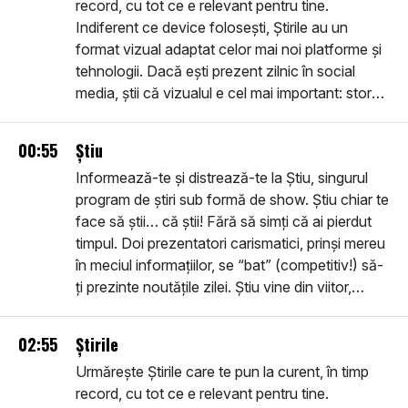
record, cu tot ce e relevant pentru tine.
Indiferent ce device folosești, Știrile au un
format vizual adaptat celor mai noi platforme și
tehnologii. Dacă ești prezent zilnic în social
media, știi că vizualul e cel mai important: story-
urile pe care le vei vedea sunt în primul rând
vizuale, filme despre realitatea imediată, noi,
00:55
Știu
utile, inteligente, ușor de urmărit. Intră în
Informează-te și distrează-te la Știu, singurul
comunitatea smart: află Știrile.
program de știri sub formă de show. Știu chiar te
face să știi… că știi! Fără să simți că ai pierdut
timpul. Doi prezentatori carismatici, prinși mereu
în meciul informațiilor, se “bat” (competitiv!) să-
ți prezinte noutățile zilei. Știu vine din viitor,
pentru că este pe toate platformele viitorului,
dar dezbate ce se întâmplă Aici și Acum.
02:55
Știrile
Urmărește Știrile care te pun la curent, în timp
record, cu tot ce e relevant pentru tine.