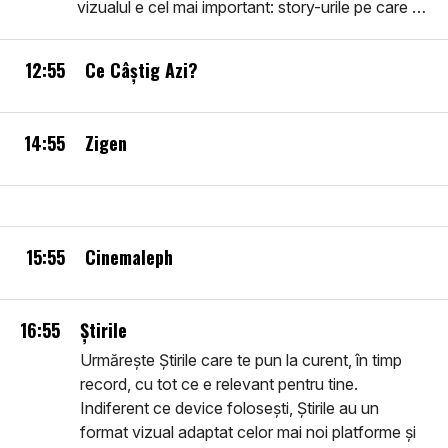
vizualul e cel mai important: story-urile pe care le
vei vedea sunt în primul rând vizuale, filme
despre realitatea imediată, noi, utile, inteligente,
12:55
Ce Câștig Azi?
ușor de urmărit. Intră în comunitatea smart: află
Știrile.
14:55
Zigen
15:55
Cinemaleph
16:55
Știrile
Urmărește Știrile care te pun la curent, în timp
record, cu tot ce e relevant pentru tine.
Indiferent ce device folosești, Știrile au un
format vizual adaptat celor mai noi platforme și