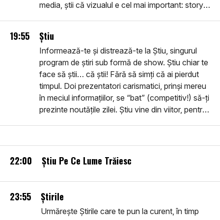
media, știi că vizualul e cel mai important: story-
urile pe care le vei vedea sunt în primul rând
vizuale, filme despre realitatea imediată, noi,
19:55
Știu
utile, inteligente, ușor de urmărit. Intră în
Informează-te și distrează-te la Știu, singurul
comunitatea smart: află Știrile.
program de știri sub formă de show. Știu chiar te
face să știi… că știi! Fără să simți că ai pierdut
timpul. Doi prezentatori carismatici, prinși mereu
în meciul informațiilor, se “bat” (competitiv!) să-ți
prezinte noutățile zilei. Știu vine din viitor, pentru
că este pe toate platformele viitorului, dar
dezbate ce se întâmplă Aici și Acum.
22:00
Știu Pe Ce Lume Trăiesc
23:55
Știrile
Urmărește Știrile care te pun la curent, în timp