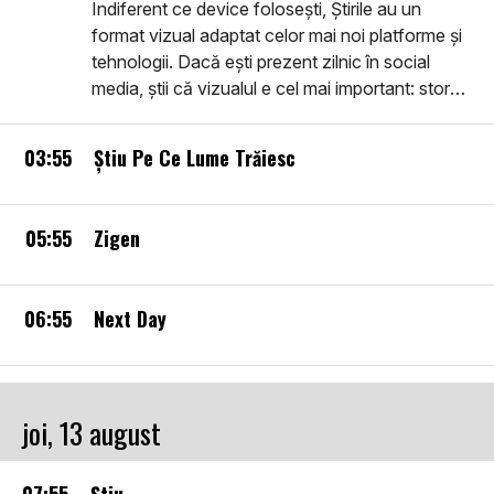
Indiferent ce device folosești, Știrile au un
format vizual adaptat celor mai noi platforme și
tehnologii. Dacă ești prezent zilnic în social
media, știi că vizualul e cel mai important: story-
urile pe care le vei vedea sunt în primul rând
vizuale, filme despre realitatea imediată, noi,
03:55
Știu Pe Ce Lume Trăiesc
utile, inteligente, ușor de urmărit. Intră în
comunitatea smart: află Știrile.
05:55
Zigen
06:55
Next Day
joi, 13 august