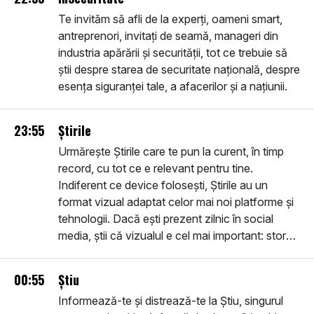
Te invităm să afli de la experți, oameni smart,
antreprenori, invitați de seamă, manageri din
industria apărării și securității, tot ce trebuie să
știi despre starea de securitate națională, despre
esența siguranței tale, a afacerilor și a națiunii.
23:55
Știrile
Urmărește Știrile care te pun la curent, în timp
record, cu tot ce e relevant pentru tine.
Indiferent ce device folosești, Știrile au un
format vizual adaptat celor mai noi platforme și
tehnologii. Dacă ești prezent zilnic în social
media, știi că vizualul e cel mai important: story-
urile pe care le vei vedea sunt în primul rând
vizuale, filme despre realitatea imediată, noi,
00:55
Știu
utile, inteligente, ușor de urmărit. Intră în
Informează-te și distrează-te la Știu, singurul
comunitatea smart: află Știrile.