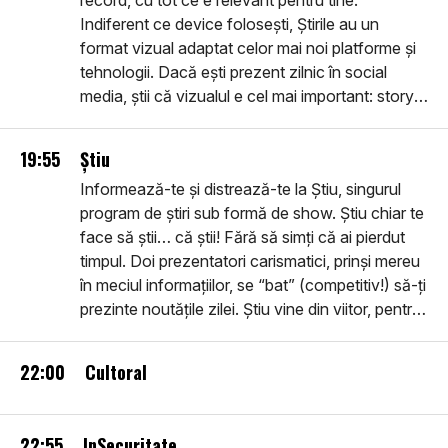
record, cu tot ce e relevant pentru tine.
Indiferent ce device folosești, Știrile au un
format vizual adaptat celor mai noi platforme și
tehnologii. Dacă ești prezent zilnic în social
media, știi că vizualul e cel mai important: story-
urile pe care le vei vedea sunt în primul rând
vizuale, filme despre realitatea imediată, noi,
19:55
Știu
utile, inteligente, ușor de urmărit. Intră în
Informează-te și distrează-te la Știu, singurul
comunitatea smart: află Știrile.
program de știri sub formă de show. Știu chiar te
face să știi… că știi! Fără să simți că ai pierdut
timpul. Doi prezentatori carismatici, prinși mereu
în meciul informațiilor, se “bat” (competitiv!) să-ți
prezinte noutățile zilei. Știu vine din viitor, pentru
că este pe toate platformele viitorului, dar
dezbate ce se întâmplă Aici și Acum.
22:00
Cultoral
22:55
InSecuritate