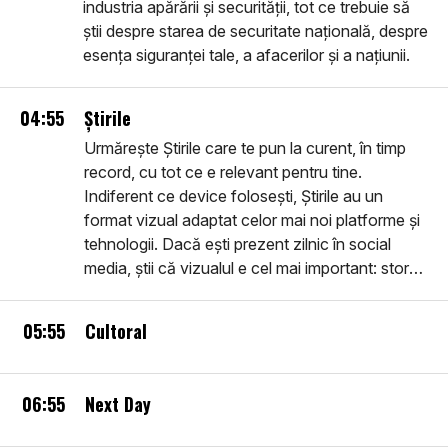
industria apărării și securității, tot ce trebuie să
știi despre starea de securitate națională, despre
esența siguranței tale, a afacerilor și a națiunii.
04:55
Știrile
Urmărește Știrile care te pun la curent, în timp
record, cu tot ce e relevant pentru tine.
Indiferent ce device folosești, Știrile au un
format vizual adaptat celor mai noi platforme și
tehnologii. Dacă ești prezent zilnic în social
media, știi că vizualul e cel mai important: story-
urile pe care le vei vedea sunt în primul rând
vizuale, filme despre realitatea imediată, noi,
05:55
Cultoral
utile, inteligente, ușor de urmărit. Intră în
comunitatea smart: află Știrile.
06:55
Next Day