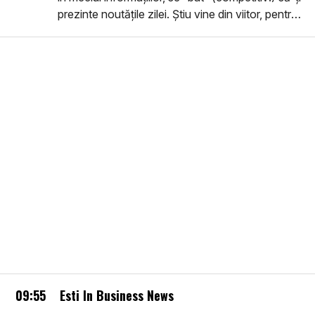
prezinte noutățile zilei. Știu vine din viitor, pentru
că este pe toate platformele viitorului, dar
dezbate ce se întâmplă Aici și Acum.
09:55
Esti In Business News