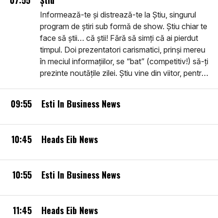
07:55
Știu
Informează-te și distrează-te la Știu, singurul
program de știri sub formă de show. Știu chiar te
face să știi… că știi! Fără să simți că ai pierdut
timpul. Doi prezentatori carismatici, prinși mereu
în meciul informațiilor, se “bat” (competitiv!) să-ți
prezinte noutățile zilei. Știu vine din viitor, pentru
că este pe toate platformele viitorului, dar
dezbate ce se întâmplă Aici și Acum.
09:55
Esti In Business News
10:45
Heads Eib News
10:55
Esti In Business News
11:45
Heads Eib News