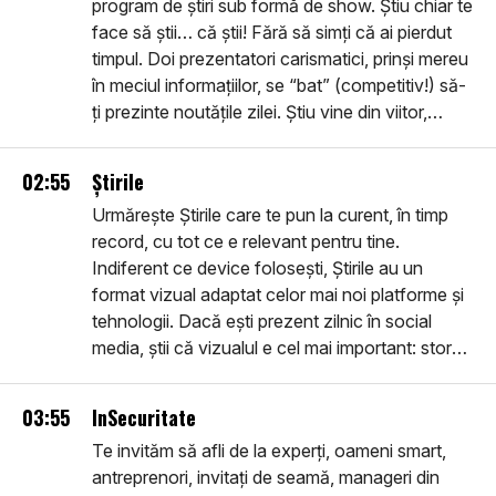
program de știri sub formă de show. Știu chiar te
face să știi… că știi! Fără să simți că ai pierdut
timpul. Doi prezentatori carismatici, prinși mereu
în meciul informațiilor, se “bat” (competitiv!) să-
ți prezinte noutățile zilei. Știu vine din viitor,
pentru că este pe toate platformele viitorului,
dar dezbate ce se întâmplă Aici și Acum.
02:55
Știrile
Urmărește Știrile care te pun la curent, în timp
record, cu tot ce e relevant pentru tine.
Indiferent ce device folosești, Știrile au un
format vizual adaptat celor mai noi platforme și
tehnologii. Dacă ești prezent zilnic în social
media, știi că vizualul e cel mai important: story-
urile pe care le vei vedea sunt în primul rând
vizuale, filme despre realitatea imediată, noi,
03:55
InSecuritate
utile, inteligente, ușor de urmărit. Intră în
Te invităm să afli de la experți, oameni smart,
comunitatea smart: află Știrile.
antreprenori, invitați de seamă, manageri din