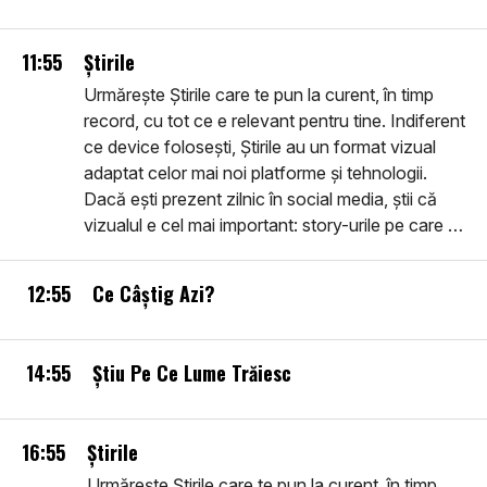
11:55
Știrile
Urmărește Știrile care te pun la curent, în timp
record, cu tot ce e relevant pentru tine. Indiferent
ce device folosești, Știrile au un format vizual
adaptat celor mai noi platforme și tehnologii.
Dacă ești prezent zilnic în social media, știi că
vizualul e cel mai important: story-urile pe care le
vei vedea sunt în primul rând vizuale, filme
despre realitatea imediată, noi, utile, inteligente,
12:55
Ce Câștig Azi?
ușor de urmărit. Intră în comunitatea smart: află
Știrile.
14:55
Știu Pe Ce Lume Trăiesc
16:55
Știrile
Urmărește Știrile care te pun la curent, în timp