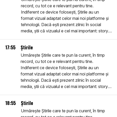
record, cu tot ce e relevant pentru tine.
Indiferent ce device folosești, Știrile au un
format vizual adaptat celor mai noi platforme și
tehnologii. Dacă ești prezent zilnic în social
media, știi că vizualul e cel mai important: story-
urile pe care le vei vedea sunt în primul rând
vizuale, filme despre realitatea imediată, noi,
17:55
Știrile
utile, inteligente, ușor de urmărit. Intră în
Urmărește Știrile care te pun la curent, în timp
comunitatea smart: află Știrile.
record, cu tot ce e relevant pentru tine.
Indiferent ce device folosești, Știrile au un
format vizual adaptat celor mai noi platforme și
tehnologii. Dacă ești prezent zilnic în social
media, știi că vizualul e cel mai important: story-
urile pe care le vei vedea sunt în primul rând
vizuale, filme despre realitatea imediată, noi,
18:55
Știrile
utile, inteligente, ușor de urmărit. Intră în
Urmărește Știrile care te pun la curent, în timp
comunitatea smart: află Știrile.