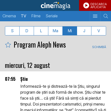
DESCARCA
APLICATIA
Cinema
TV
Filme
Seriale
S
D
L
Ma
Mi
J
V
Program Aleph News
SCHIMBĂ
miercuri, 12 august
07:55
Știu
Informează-te și distrează-te la Știu, singurul
program de știri sub formă de show. Știu chiar te
face să știi… că știi! Fără să simți că ai pierdut
timpul. Doi prezentatori carismatici, prinși mereu
în meciul informațiilor, se “bat” (competitiv!) să-ți