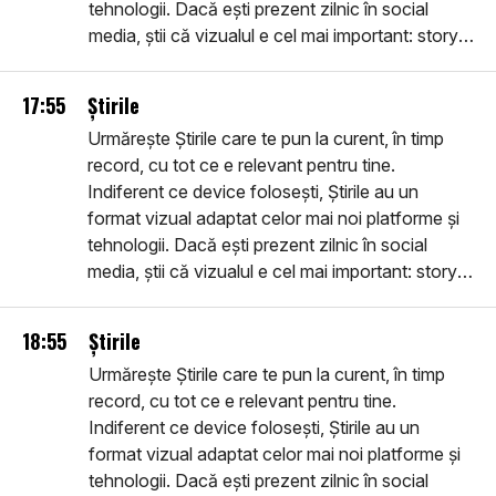
tehnologii. Dacă ești prezent zilnic în social
media, știi că vizualul e cel mai important: story-
urile pe care le vei vedea sunt în primul rând
vizuale, filme despre realitatea imediată, noi,
17:55
Știrile
utile, inteligente, ușor de urmărit. Intră în
Urmărește Știrile care te pun la curent, în timp
comunitatea smart: află Știrile.
record, cu tot ce e relevant pentru tine.
Indiferent ce device folosești, Știrile au un
format vizual adaptat celor mai noi platforme și
tehnologii. Dacă ești prezent zilnic în social
media, știi că vizualul e cel mai important: story-
urile pe care le vei vedea sunt în primul rând
vizuale, filme despre realitatea imediată, noi,
18:55
Știrile
utile, inteligente, ușor de urmărit. Intră în
Urmărește Știrile care te pun la curent, în timp
comunitatea smart: află Știrile.
record, cu tot ce e relevant pentru tine.
Indiferent ce device folosești, Știrile au un
format vizual adaptat celor mai noi platforme și
tehnologii. Dacă ești prezent zilnic în social