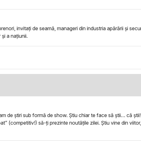
enori, invitați de seamă, manageri din industria apărării și securi
și a națiunii.
m de știri sub formă de show. Știu chiar te face să știi… că știi!
bat” (competitiv!) să-ți prezinte noutățile zilei. Știu vine din vii