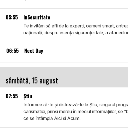
05:55
InSecuritate
Te invităm să afli de la experți, oameni smart, antrepr
națională, despre esența siguranței tale, a afacerilor 
06:55
Next Day
sâmbătă, 15 august
07:55
Știu
Informează-te și distrează-te la Știu, singurul progra
carismatici, prinși mereu în meciul informațiilor, se “
ce se întâmplă Aici și Acum.