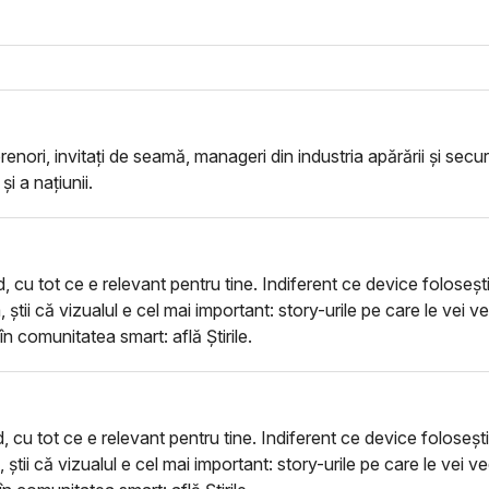
enori, invitați de seamă, manageri din industria apărării și securi
i a națiunii.
d, cu tot ce e relevant pentru tine. Indiferent ce device foloseșt
, știi că vizualul e cel mai important: story-urile pe care le vei 
 în comunitatea smart: află Știrile.
d, cu tot ce e relevant pentru tine. Indiferent ce device foloseșt
, știi că vizualul e cel mai important: story-urile pe care le vei 