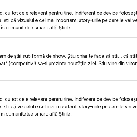
rd, cu tot ce e relevant pentru tine. Indiferent ce device foloseșt
a, știi că vizualul e cel mai important: story-urile pe care le vei 
ă în comunitatea smart: află Știrile.
m de știri sub formă de show. Știu chiar te face să știi… că știi!
bat” (competitiv!) să-ți prezinte noutățile zilei. Știu vine din vii
rd, cu tot ce e relevant pentru tine. Indiferent ce device foloseșt
a, știi că vizualul e cel mai important: story-urile pe care le vei 
ă în comunitatea smart: află Știrile.