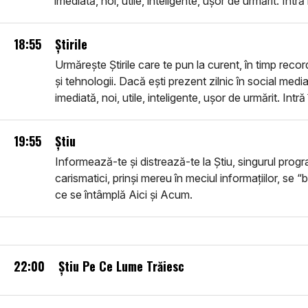
imediată, noi, utile, inteligente, ușor de urmărit. Intră
18:55
Știrile
Urmărește Știrile care te pun la curent, în timp recor
și tehnologii. Dacă ești prezent zilnic în social media
imediată, noi, utile, inteligente, ușor de urmărit. Intră
19:55
Știu
Informează-te și distrează-te la Știu, singurul progra
carismatici, prinși mereu în meciul informațiilor, se “b
ce se întâmplă Aici și Acum.
22:00
Știu Pe Ce Lume Trăiesc