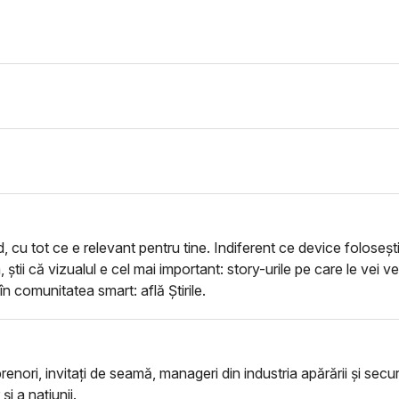
d, cu tot ce e relevant pentru tine. Indiferent ce device foloseșt
, știi că vizualul e cel mai important: story-urile pe care le vei 
 în comunitatea smart: află Știrile.
enori, invitați de seamă, manageri din industria apărării și securi
și a națiunii.