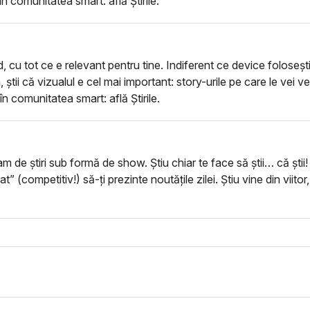
 în comunitatea smart: află Știrile.
d, cu tot ce e relevant pentru tine. Indiferent ce device foloseșt
, știi că vizualul e cel mai important: story-urile pe care le vei 
 în comunitatea smart: află Știrile.
m de știri sub formă de show. Știu chiar te face să știi… că știi!
at” (competitiv!) să-ți prezinte noutățile zilei. Știu vine din viit