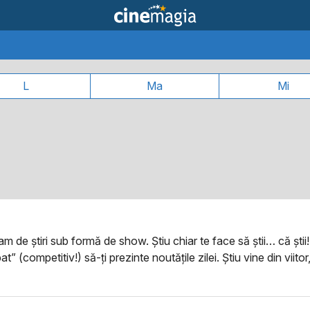
L
Ma
Mi
m de știri sub formă de show. Știu chiar te face să știi… că știi!
bat” (competitiv!) să-ți prezinte noutățile zilei. Știu vine din vii