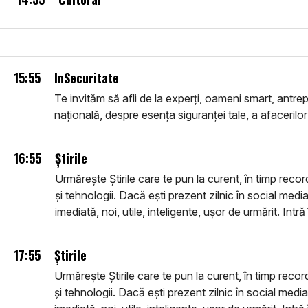
15:55
InSecuritate
Te invităm să afli de la experți, oameni smart, antrepr
națională, despre esența siguranței tale, a afacerilor ș
16:55
Știrile
Urmărește Știrile care te pun la curent, în timp recor
și tehnologii. Dacă ești prezent zilnic în social media
imediată, noi, utile, inteligente, ușor de urmărit. Intră
17:55
Știrile
Urmărește Știrile care te pun la curent, în timp recor
și tehnologii. Dacă ești prezent zilnic în social media