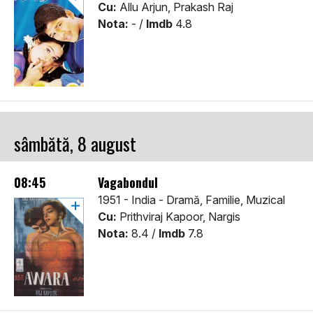
Cu:
Allu Arjun, Prakash Raj
Nota:
- /
Imdb
4.8
sâmbătă, 8 august
08:45
Vagabondul
1951 - India - Dramă, Familie, Muzical
Cu:
Prithviraj Kapoor, Nargis
Nota:
8.4 /
Imdb
7.8