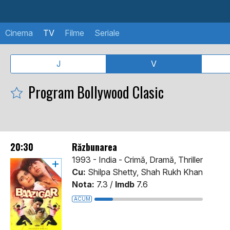
Cinema
TV
Filme
Seriale
J
V
Program Bollywood Clasic
20:30
Răzbunarea
1993 - India - Crimă, Dramă, Thriller
Cu:
Shilpa Shetty, Shah Rukh Khan
Nota:
7.3 /
Imdb
7.6
ACUM