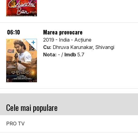
06:10
Marea provocare
2019 - India - Acţiune
Cu:
Dhruva Karunakar, Shivangi
Nota:
- /
Imdb
5.7
Cele mai populare
PRO TV