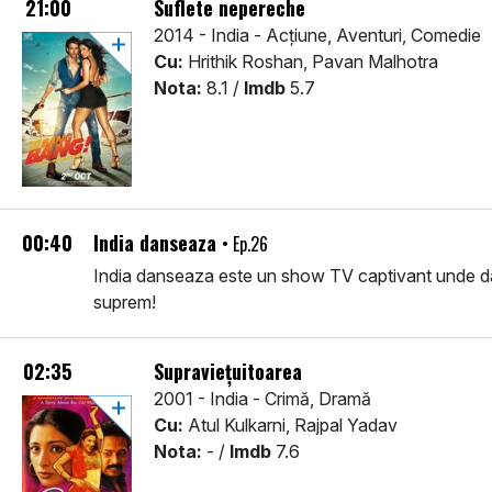
21:00
Suflete nepereche
2014 - India - Acţiune, Aventuri, Comedie
Cu:
Hrithik Roshan, Pavan Malhotra
Nota:
8.1 /
Imdb
5.7
00:40
India danseaza
• Ep.26
India danseaza este un show TV captivant unde dansat
suprem!
02:35
Supraviețuitoarea
2001 - India - Crimă, Dramă
Cu:
Atul Kulkarni, Rajpal Yadav
Nota:
- /
Imdb
7.6