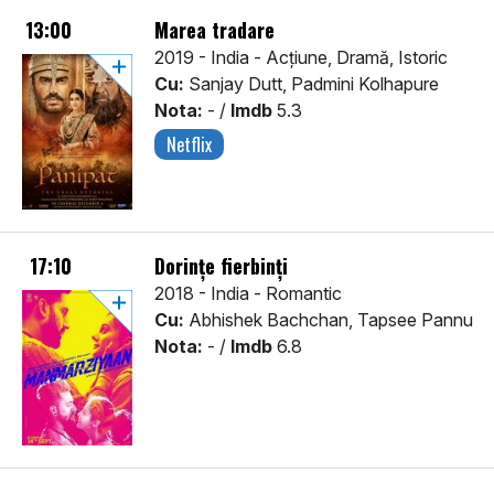
13:00
Marea tradare
2019 - India - Acţiune, Dramă, Istoric
Cu:
Sanjay Dutt, Padmini Kolhapure
Nota:
- /
Imdb
5.3
Netflix
17:10
Dorințe fierbinți
2018 - India - Romantic
Cu:
Abhishek Bachchan, Tapsee Pannu
Nota:
- /
Imdb
6.8