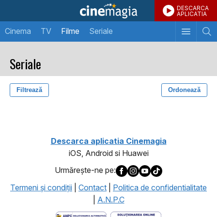
DESCARCA
APLICATIA
Cinema
TV
Filme
Seriale
Seriale
Filtrează
Ordonează
1
Descarca aplicatia Cinemagia
iOS, Android si Huawei
Urmăreşte-ne pe:
Termeni şi condiţii
|
Contact
|
Politica de confidentialitate
|
A.N.P.C