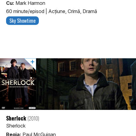
Cu:
Mark Harmon
60 minute/episod
|
Acţiune, Crimă, Dramă
Sky Showtime
Sherlock
(2010)
Sherlock
Regia:
Paul McGuigan