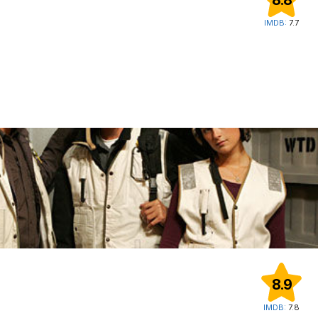
8.8
IMDB:
7.7
8.9
IMDB:
7.8