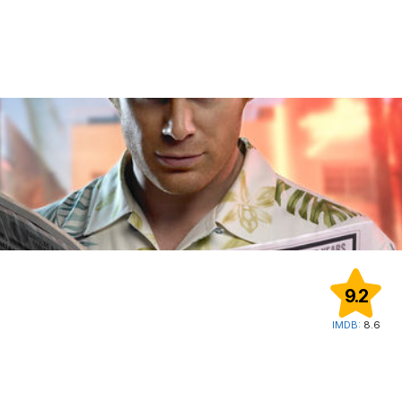
9.2
IMDB:
8.6