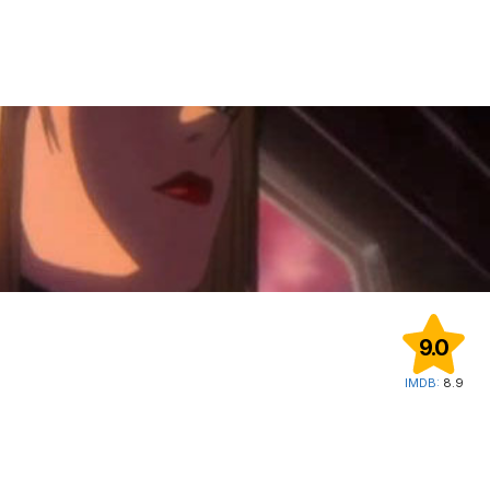
9.0
IMDB:
8.9