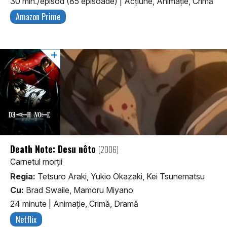
30 min./episod (85 episoade)
|
Acţiune, Animaţie, Crimă
Amazon Prime
Death Note: Desu nôto
(2006)
Carnetul morții
Regia:
Tetsuro Araki, Yukio Okazaki, Kei Tsunematsu
Cu:
Brad Swaile, Mamoru Miyano
24 minute
|
Animaţie, Crimă, Dramă
Netflix