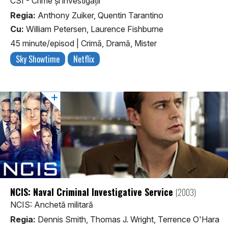
CSI - Crime și investigații
Regia:
Anthony Zuiker, Quentin Tarantino
Cu:
William Petersen, Laurence Fishburne
45 minute/episod
|
Crimă, Dramă, Mister
Sky Showtime
Netflix
NCIS: Naval Criminal Investigative Service
(2003)
NCIS: Anchetă militară
Regia:
Dennis Smith, Thomas J. Wright, Terrence O'Hara