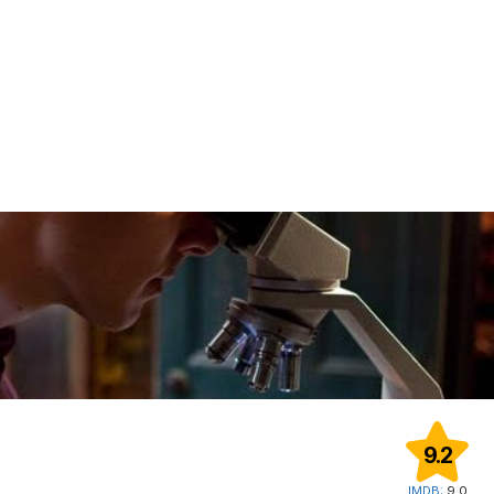
9.2
IMDB:
9.0