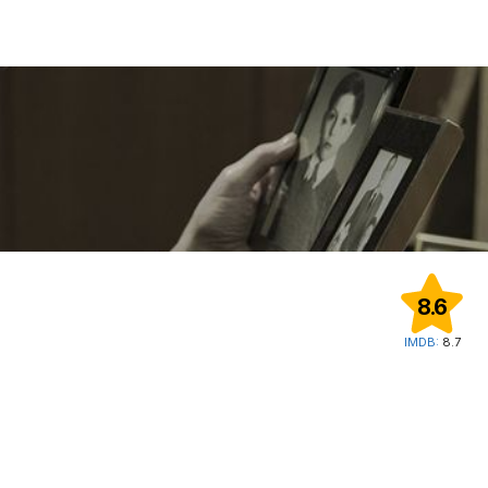
8.6
IMDB:
8.7