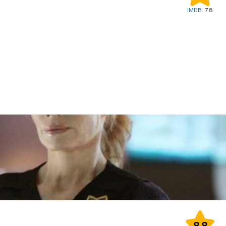
IMDB:
7.8