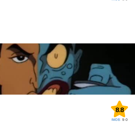
8.8
IMDB:
9.0