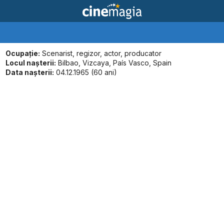
Ocupație:
Scenarist, regizor, actor, producator
Locul naşterii:
Bilbao, Vizcaya, País Vasco, Spain
Data naşterii:
04.12.1965 (60 ani)