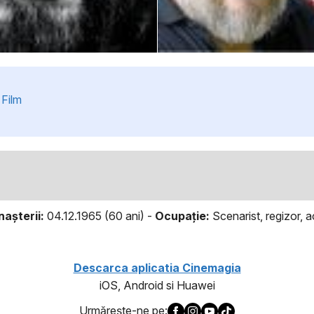
Film
naşterii:
04.12.1965 (60 ani) -
Ocupaţie:
Scenarist, regizor, 
Descarca aplicatia Cinemagia
iOS, Android si Huawei
Urmăreşte-ne pe: