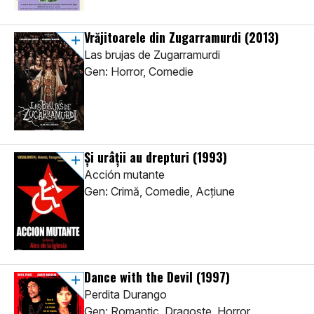
Vrăjitoarele din Zugarramurdi
(2013)
Las brujas de Zugarramurdi
Gen: Horror, Comedie
Și urâții au drepturi
(1993)
Acción mutante
Gen: Crimă, Comedie, Acţiune
Dance with the Devil
(1997)
Perdita Durango
Gen: Romantic, Dragoste, Horror