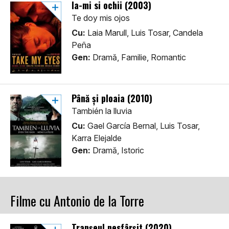
Ia-mi si ochii (2003)
Te doy mis ojos
Cu:
Laia Marull, Luis Tosar, Candela
Peña
Gen:
Dramă, Familie, Romantic
Până și ploaia (2010)
También la lluvia
Cu:
Gael García Bernal, Luis Tosar,
Karra Elejalde
Gen:
Dramă, Istoric
Filme cu Antonio de la Torre
Tranșeul nesfârșit (2020)