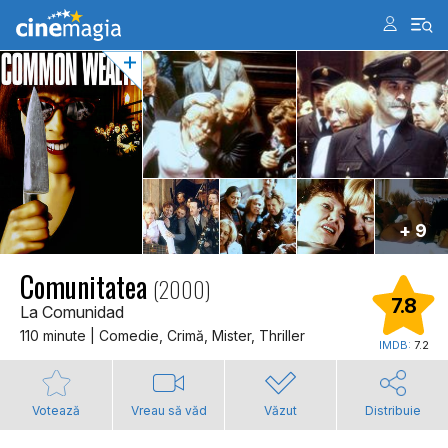
+ 9
Comunitatea
(2000)
7.8
La Comunidad
110 minute | Comedie, Crimă, Mister, Thriller
IMDB:
7.2
Votează
Vreau să văd
Văzut
Distribuie