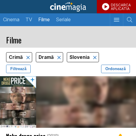
DESCARCA
APLICATIA
Cinema
TV
Filme
Seriale
Filme
Crimă
Dramă
Slovenia
Filtrează
Ordonează
Neke druge price