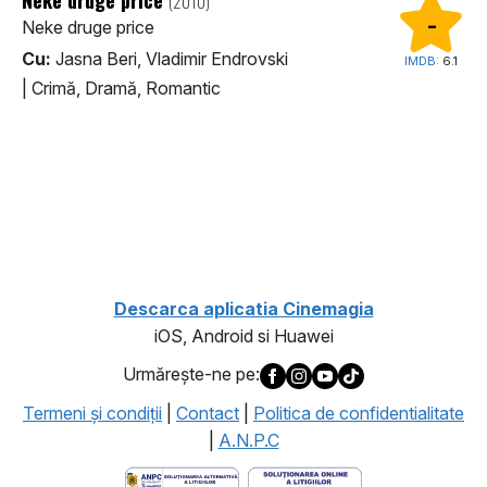
(2010)
-
Neke druge price
Cu:
Jasna Beri, Vladimir Endrovski
IMDB:
6.1
|
Crimă, Dramă, Romantic
1
Descarca aplicatia Cinemagia
iOS, Android si Huawei
Urmăreşte-ne pe:
Termeni şi condiţii
|
Contact
|
Politica de confidentialitate
|
A.N.P.C