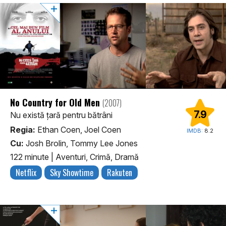
No Country for Old Men
(2007)
7.9
Nu există țară pentru bătrâni
Regia:
Ethan Coen, Joel Coen
IMDB:
8.2
Cu:
Josh Brolin, Tommy Lee Jones
122 minute
|
Aventuri, Crimă, Dramă
Netflix
Sky Showtime
Rakuten