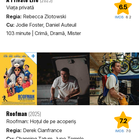
6.5
Viața privată
Regia:
Rebecca Zlotowski
IMDB:
6.2
Cu:
Jodie Foster, Daniel Auteuil
103 minute
|
Crimă, Dramă, Mister
Roofman
(2025)
7.2
Roofman: Hoțul de pe acoperiș
Regia:
Derek Cianfrance
IMDB:
7.0
Cu:
Channing Tatum, Juno Temple