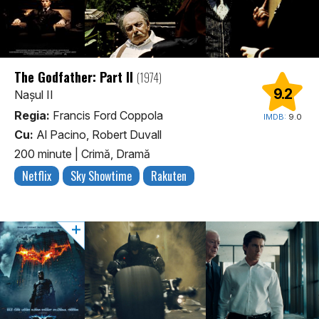
The Godfather: Part II
(1974)
9.2
Nașul II
Regia:
Francis Ford Coppola
IMDB:
9.0
Cu:
Al Pacino, Robert Duvall
200 minute
|
Crimă, Dramă
Netflix
Sky Showtime
Rakuten