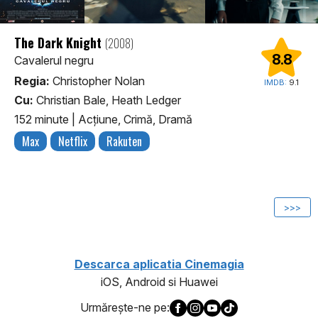
The Dark Knight
(2008)
8.8
Cavalerul negru
Regia:
Christopher Nolan
IMDB:
9.1
Cu:
Christian Bale, Heath Ledger
152 minute
|
Acţiune, Crimă, Dramă
Max
Netflix
Rakuten
1
>>>
Descarca aplicatia Cinemagia
iOS, Android si Huawei
Urmăreşte-ne pe: