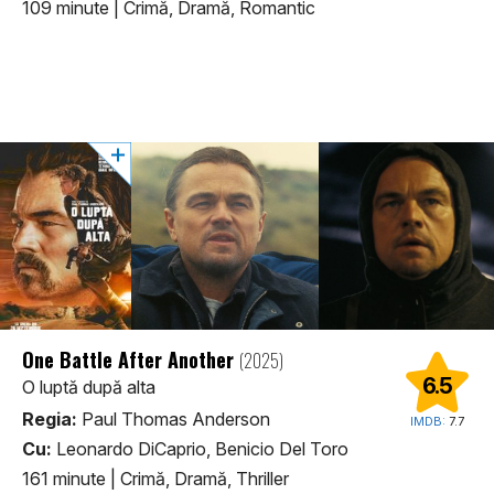
109 minute
|
Crimă, Dramă, Romantic
One Battle After Another
(2025)
6.5
O luptă după alta
Regia:
Paul Thomas Anderson
IMDB:
7.7
Cu:
Leonardo DiCaprio, Benicio Del Toro
161 minute
|
Crimă, Dramă, Thriller