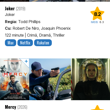
Joker
(2019)
8.2
Joker
Regia:
Todd Phillips
IMDB:
8.3
Cu:
Robert De Niro, Joaquin Phoenix
122 minute
|
Crimă, Dramă, Thriller
Max
Netflix
Rakuten
Mercy
(2026)