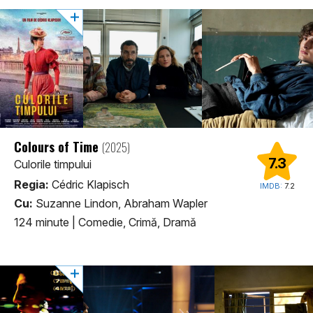
Colours of Time
(2025)
7.3
Culorile timpului
Regia:
Cédric Klapisch
IMDB:
7.2
Cu:
Suzanne Lindon, Abraham Wapler
124 minute
|
Comedie, Crimă, Dramă