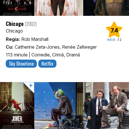
Chicago
(2002)
7.4
Chicago
Regia:
Rob Marshall
IMDB:
7.2
Cu:
Catherine Zeta-Jones, Renée Zellweger
113 minute
|
Comedie, Crimă, Dramă
Sky Showtime
Netflix