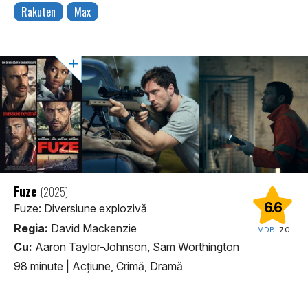
Rakuten
Max
Fuze
(2025)
6.6
Fuze: Diversiune explozivă
Regia:
David Mackenzie
IMDB:
7.0
Cu:
Aaron Taylor-Johnson, Sam Worthington
98 minute
|
Acţiune, Crimă, Dramă