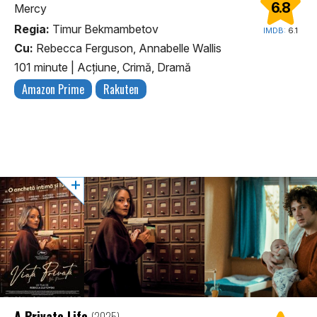
6.8
Mercy
Regia:
Timur Bekmambetov
IMDB:
6.1
Cu:
Rebecca Ferguson, Annabelle Wallis
101 minute
|
Acţiune, Crimă, Dramă
Amazon Prime
Rakuten
A Private Life
(2025)