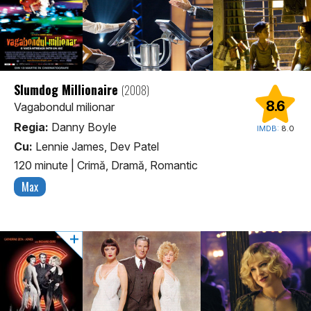
Slumdog Millionaire
(2008)
8.6
Vagabondul milionar
Regia:
Danny Boyle
IMDB:
8.0
Cu:
Lennie James, Dev Patel
120 minute
|
Crimă, Dramă, Romantic
Max