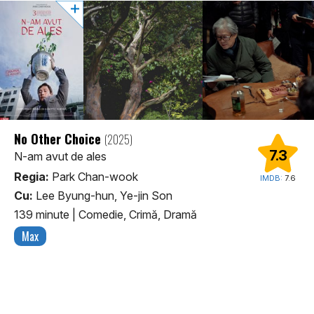
No Other Choice
(2025)
7.3
N-am avut de ales
Regia:
Park Chan-wook
IMDB:
7.6
Cu:
Lee Byung-hun, Ye-jin Son
139 minute
|
Comedie, Crimă, Dramă
Max