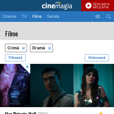
DESCARCA
APLICATIA
Cinema
TV
Filme
Seriale
Filme
Crimă
Dramă
Filtrează
Ordonează
Her Private Hell