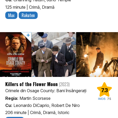
125 minute
|
Crimă, Dramă
Max
Rakuten
Killers of the Flower Moon
(2023)
7.3
Crimele din Osage County: Bani însângerați
Regia:
Martin Scorsese
IMDB:
7.5
Cu:
Leonardo DiCaprio, Robert De Niro
206 minute
|
Crimă, Dramă, Istoric