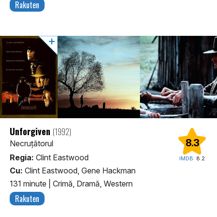
Rakuten
Unforgiven
(1992)
8.3
Necruțătorul
Regia:
Clint Eastwood
IMDB:
8.2
Cu:
Clint Eastwood, Gene Hackman
131 minute
|
Crimă, Dramă, Western
Rakuten