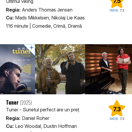
7.5
Ultimul viking
Regia:
Anders Thomas Jensen
IMDB:
7.2
Cu:
Mads Mikkelsen, Nikolaj Lie Kaas
116 minute
|
Comedie, Crimă, Dramă
Tuner
(2025)
7.3
Tuner - Sunetul perfect are un preț
Regia:
Daniel Roher
IMDB:
7.3
Cu:
Leo Woodal, Dustin Hoffman