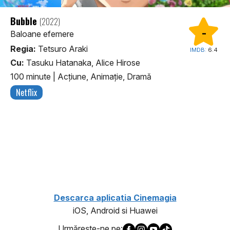
Bubble
(2022)
-
Baloane efemere
Regia:
Tetsuro Araki
IMDB:
6.4
Cu:
Tasuku Hatanaka, Alice Hirose
100 minute
|
Acţiune, Animaţie, Dramă
Netflix
1
Descarca aplicatia Cinemagia
iOS, Android si Huawei
Urmăreşte-ne pe: