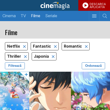
DESCARCA
APLICATIA
Cinema
TV
Filme
Seriale
Filme
Netflix
Fantastic
Romantic
Thriller
Japonia
Filtrează
Ordonează