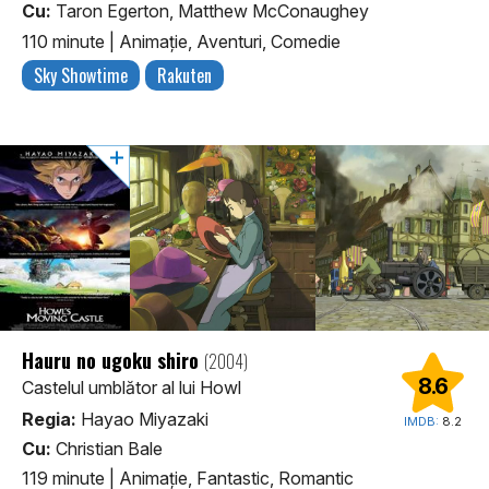
Cu:
Taron Egerton, Matthew McConaughey
110 minute
|
Animaţie, Aventuri, Comedie
Sky Showtime
Rakuten
Hauru no ugoku shiro
(2004)
8.6
Castelul umblător al lui Howl
Regia:
Hayao Miyazaki
IMDB:
8.2
Cu:
Christian Bale
119 minute
|
Animaţie, Fantastic, Romantic