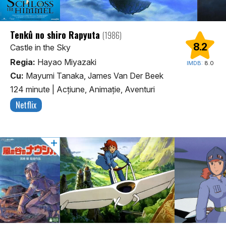
Tenkû no shiro Rapyuta
(1986)
8.2
Castle in the Sky
Regia:
Hayao Miyazaki
IMDB:
8.0
Cu:
Mayumi Tanaka, James Van Der Beek
124 minute
|
Acţiune, Animaţie, Aventuri
Netflix