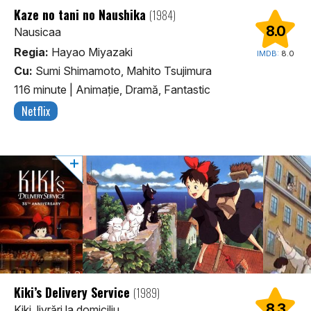
Kaze no tani no Naushika
(1984)
8.0
Nausicaa
Regia:
Hayao Miyazaki
IMDB:
8.0
Cu:
Sumi Shimamoto, Mahito Tsujimura
116 minute
|
Animaţie, Dramă, Fantastic
Netflix
Kiki’s Delivery Service
(1989)
8.3
Kiki, livrări la domiciliu