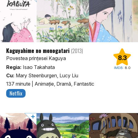
Kaguyahime no monogatari
(2013)
8.3
Povestea prințesei Kaguya
Regia:
Isao Takahata
IMDB:
8.0
Cu:
Mary Steenburgen, Lucy Liu
137 minute
|
Animaţie, Dramă, Fantastic
Netflix