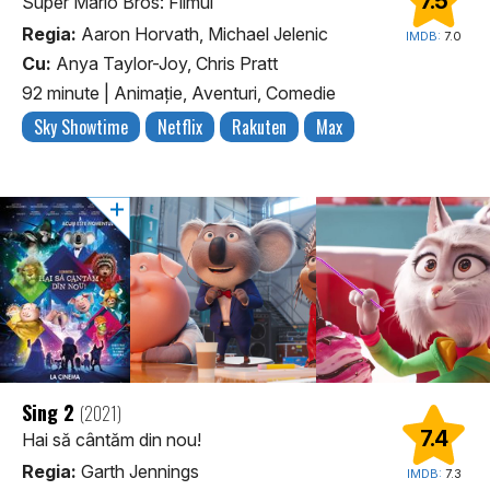
7.5
Super Mario Bros: Filmul
Regia:
Aaron Horvath, Michael Jelenic
IMDB:
7.0
Cu:
Anya Taylor-Joy, Chris Pratt
92 minute
|
Animaţie, Aventuri, Comedie
Sky Showtime
Netflix
Rakuten
Max
Sing 2
(2021)
7.4
Hai să cântăm din nou!
Regia:
Garth Jennings
IMDB:
7.3