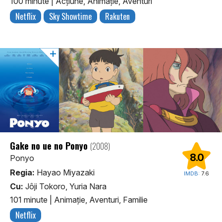
100 minute
|
Acţiune, Animaţie, Aventuri
Netflix
Sky Showtime
Rakuten
Gake no ue no Ponyo
(2008)
8.0
Ponyo
Regia:
Hayao Miyazaki
IMDB:
7.6
Cu:
Jôji Tokoro, Yuria Nara
101 minute
|
Animaţie, Aventuri, Familie
Netflix