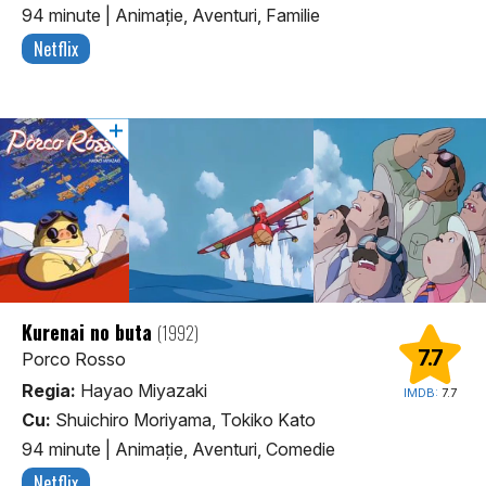
94 minute
|
Animaţie, Aventuri, Familie
Netflix
Kurenai no buta
(1992)
7.7
Porco Rosso
Regia:
Hayao Miyazaki
IMDB:
7.7
Cu:
Shuichiro Moriyama, Tokiko Kato
94 minute
|
Animaţie, Aventuri, Comedie
Netflix