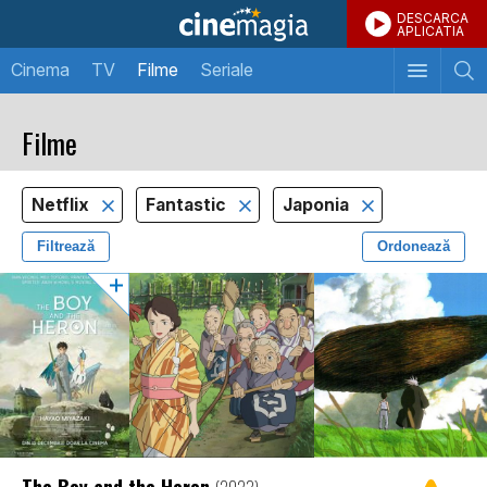
DESCARCA
APLICATIA
Cinema
TV
Filme
Seriale
Filme
Netflix
Fantastic
Japonia
Filtrează
Ordonează
The Boy and the Heron