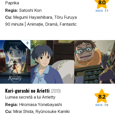
8.0
Paprika
Regia:
Satoshi Kon
IMDB:
7.7
Cu:
Megumi Hayashibara, Tôru Furuya
90 minute
|
Animaţie, Dramă, Fantastic
Kari-gurashi no Arietti
(2010)
8.2
Lumea secretă a lui Arrietty
Regia:
Hiromasa Yonebayashi
IMDB:
7.6
Cu:
Mirai Shida, Ryûnosuke Kamiki