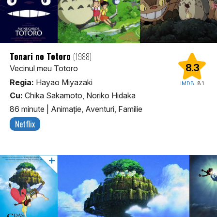
Tonari no Totoro
(1988)
8.3
Vecinul meu Totoro
Regia:
Hayao Miyazaki
IMDB:
8.1
Cu:
Chika Sakamoto, Noriko Hidaka
86 minute
|
Animaţie, Aventuri, Familie
Netflix