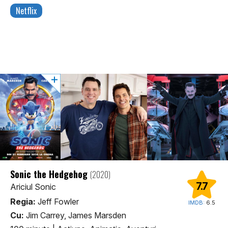
Netflix
Sonic the Hedgehog
(2020)
7.7
Ariciul Sonic
Regia:
Jeff Fowler
IMDB:
6.5
Cu:
Jim Carrey, James Marsden