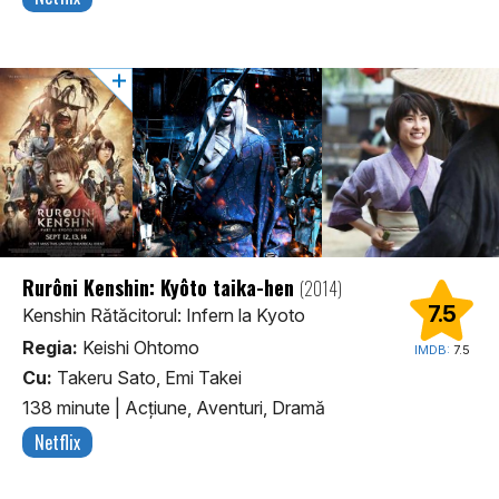
Rurôni Kenshin: Kyôto taika-hen
(2014)
7.5
Kenshin Rătăcitorul: Infern la Kyoto
Regia:
Keishi Ohtomo
IMDB:
7.5
Cu:
Takeru Sato, Emi Takei
138 minute
|
Acţiune, Aventuri, Dramă
Netflix