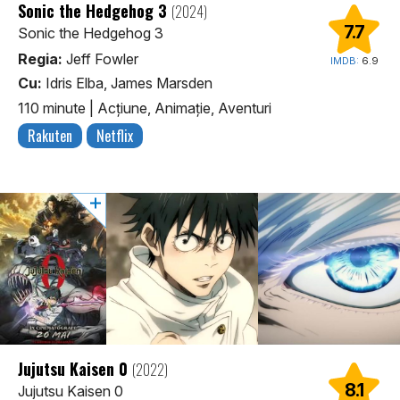
Sonic the Hedgehog 3
(2024)
7.7
Sonic the Hedgehog 3
Regia:
Jeff Fowler
IMDB:
6.9
Cu:
Idris Elba, James Marsden
110 minute
|
Acţiune, Animaţie, Aventuri
Rakuten
Netflix
Jujutsu Kaisen 0
(2022)
8.1
Jujutsu Kaisen 0