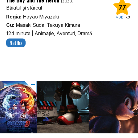
(2023)
7.7
Băiatul și stârcul
Regia:
Hayao Miyazaki
IMDB:
7.3
Cu:
Masaki Suda, Takuya Kimura
124 minute
|
Animaţie, Aventuri, Dramă
Netflix