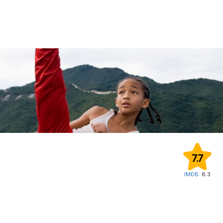
7.7
IMDB:
6.3