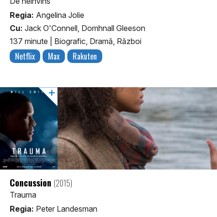
De neînvins
Regia:
Angelina Jolie
Cu:
Jack O'Connell, Domhnall Gleeson
137 minute
|
Biografic, Dramă, Război
Netflix
Max
Rakuten
Concussion
(2015)
Trauma
Regia:
Peter Landesman