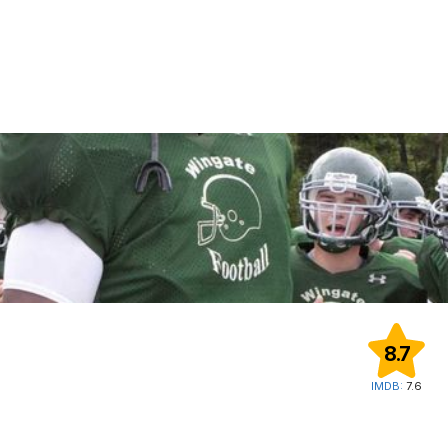
8.7
IMDB:
7.6