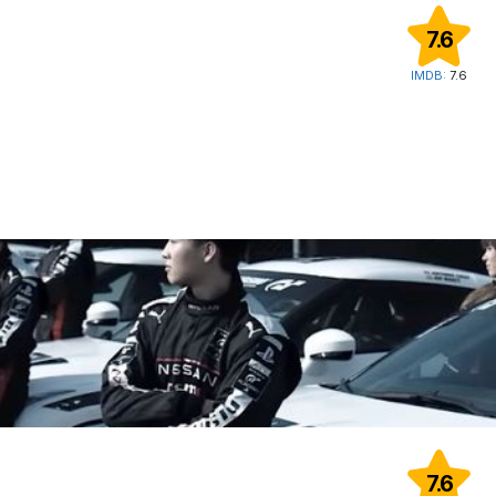
7.6
IMDB:
7.6
7.6