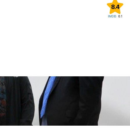
8.4
IMDB:
8.1