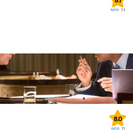
8.1
IMDB:
7.2
8.0
IMDB:
7.1