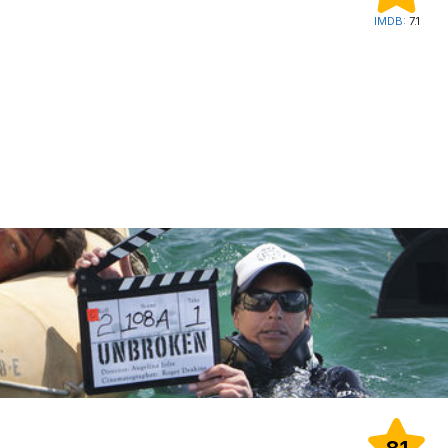
IMDB:
7.1