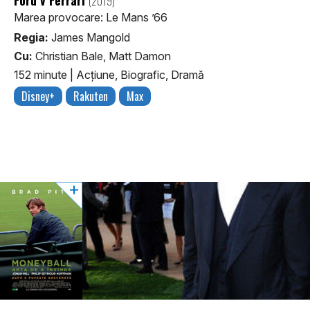
(2019)
Marea provocare: Le Mans ’66
Regia:
James Mangold
Cu:
Christian Bale, Matt Damon
152 minute
|
Acţiune, Biografic, Dramă
Disney+
Rakuten
Max