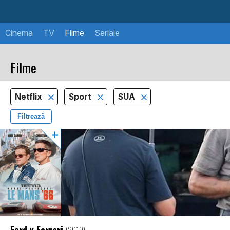
Cinema
TV
Filme
Seriale
Filme
Netflix
Sport
SUA
Filtrează
Ford v Ferrari