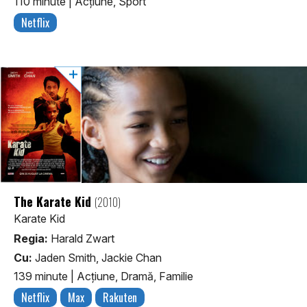
110 minute
|
Acţiune, Sport
Netflix
The Karate Kid
(2010)
Karate Kid
Regia:
Harald Zwart
Cu:
Jaden Smith, Jackie Chan
139 minute
|
Acţiune, Dramă, Familie
Netflix
Max
Rakuten