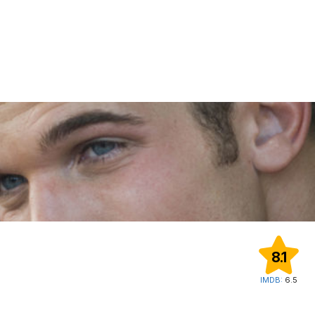
8.1
IMDB:
6.5