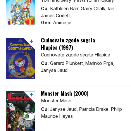
Tom and Jerry: Paws for a Holiday
Cu:
Kathleen Barr, Garry Chalk, Ian
James Corlett
Gen:
Animaţie
Cudnovate zgode segrta
Hlapica (1997)
Cudnovate zgode segrta Hlapica
Cu:
Gerard Plunkett, Marinko Prga,
Janyse Jaud
Monster Mash (2000)
Monster Mash
Cu:
Janyse Jaud, Patricia Drake, Philip
Maurice Hayes