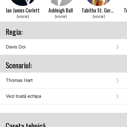
Ian James Corlett
Ashleigh Ball
Tabitha St. Germain
T
(voce)
(voce)
(voce)
Regia:
Davis Doi
Scenariul:
Thomas Hart
Vezi toată echipa
Caseta tehnică