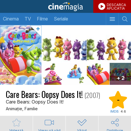
DESCARCA
APLICATIA
Cinema
TV
Filme
Seriale
+ 2
Care Bears: Oopsy Does It!
(2007)
-
Care Bears: Oopsy Does It!
Animaţie, Familie
IMDB:
4.6
Votează
Vreau să văd
Văzut
Distribuie